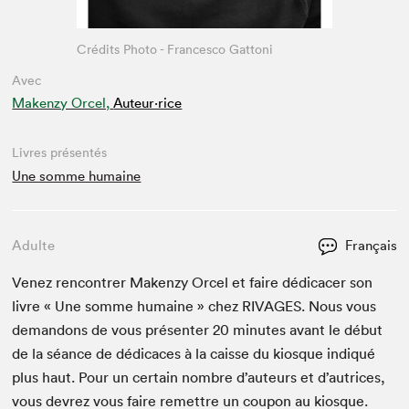
Crédits Photo - Francesco Gattoni
Avec
Makenzy Orcel,
Auteur·rice
Livres présentés
Une somme humaine
Adulte
Français
Venez ren­con­tr­er Maken­zy Orcel et faire dédi­cac­er son
livre « Une somme humaine » chez
RIVAGES
. Nous vous
deman­dons de vous présen­ter
20
min­utes avant le début
de la séance de dédi­caces à la caisse du kiosque indiqué
plus haut. Pour un cer­tain nom­bre d’auteurs et d’autrices,
vous devrez vous faire remet­tre un coupon au kiosque.