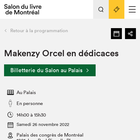
Tout sur l'édition 2022
Nos activités
retour
Retour à la programmation
Actualités
Liens pratiques
Makenzy Orcel en dédicaces
Édition 2022
Billetterie du Salon au Palais
Vidéos et Balados
Planifier sa visite
Au Palais
Club de lecture Braindate
Nous connaître
En personne
Projets partenaires 2022
14h00 à 15h30
Espace médias
Samedi 26 novembre 2022
Espace exposant⋅e⋅s
Archives
Palais des congrès de Montréal