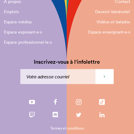
À propos
Contact
Emplois
Devenir bénévole!
Espace médias
Vidéos et balados
Espace exposant·e⋅s
Espace enseignant·e⋅s
Espace professionnel·le⋅s
Inscrivez-vous à l'infolettre
Termes et conditions