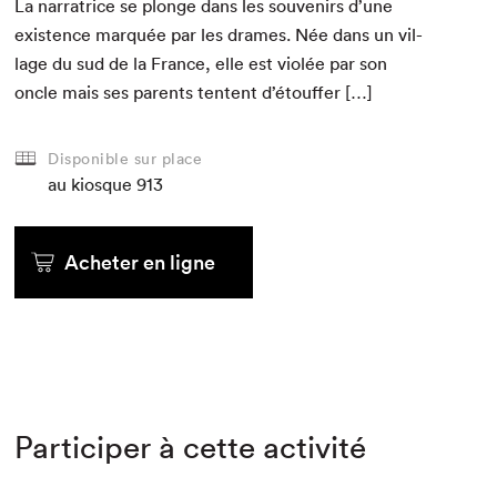
La nar­ra­trice se plonge dans les sou­venirs d’une
exis­tence mar­quée par les drames. Née dans un vil­
lage du sud de la France, elle est vio­lée par son
oncle mais ses par­ents ten­tent d’étouffer […]
Disponible sur place
au kiosque
913
Acheter en ligne
Participer à cette activité