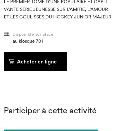
LE
PRE­MIER
TOME
D’
UNE
POP­U­LAIRE
ET
CAP­TI­
VANTE
SÉRIE
JEUNESSE
SUR
L’
AMITIÉ
, L’
AMOUR
ET
LES
COULISS­ES
DU
HOCK­EY
JUNIOR
MAJEUR
.
Disponible sur place
au kiosque
701
Acheter en ligne
Participer à cette activité