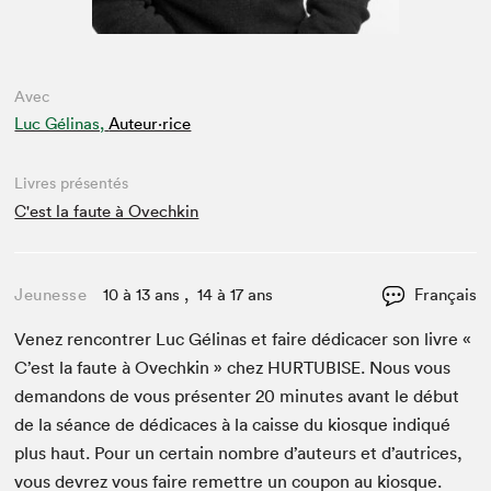
Avec
Luc Gélinas,
Auteur·rice
Livres présentés
C'est la faute à Ovechkin
Jeunesse
10 à 13 ans , 14 à 17 ans
Français
Venez ren­con­tr­er Luc Géli­nas et faire dédi­cac­er son livre «
C’est la faute à Ovechkin » chez
HUR­TUBISE
. Nous vous
deman­dons de vous présen­ter
20
min­utes avant le début
de la séance de dédi­caces à la caisse du kiosque indiqué
plus haut. Pour un cer­tain nom­bre d’auteurs et d’autrices,
vous devrez vous faire remet­tre un coupon au kiosque.