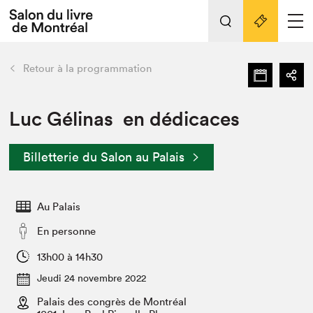
Tout sur l'édition 2022
Nos activités
retour
Retour à la programmation
Actualités
Liens pratiques
Luc Gélinas en dédicaces
Édition 2022
Billetterie du Salon au Palais
Vidéos et Balados
Planifier sa visite
Au Palais
Club de lecture Braindate
Nous connaître
En personne
Projets partenaires 2022
13h00 à 14h30
Espace médias
Jeudi 24 novembre 2022
Espace exposant⋅e⋅s
Archives
Palais des congrès de Montréal