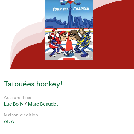
Tatouées hockey!
Auteurs·rices
Luc Boily
/
Marc Beaudet
Maison d'édition
ADA