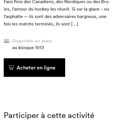
Fans finis des Cana­di­ens, des Nordiques ou des Bru­
ins, l’amour du hock­ey les réu­nit. Si sur la glace – ou
l’asphalte — ils sont des adver­saires hargneux, une
fois les matchs ter­minés, ils sont […]
Disponible sur place
au kiosque
1013
Acheter en ligne
Participer à cette activité