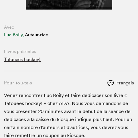
Avec
Luc Boily,
Auteur·rice
Livres présentés
Tatouées hockey!
Pour tou⋅te⋅s
Français
Venez ren­con­tr­er Luc Boily et faire dédi­cac­er son livre «
Tatouées hock­ey! » chez
ADA
. Nous vous deman­dons de
vous présen­ter
20
min­utes avant le début de la séance de
dédi­caces à la caisse du kiosque indiqué plus haut. Pour un
cer­tain nom­bre d’auteurs et d’autrices, vous devrez vous
faire remet­tre un coupon au kiosque.