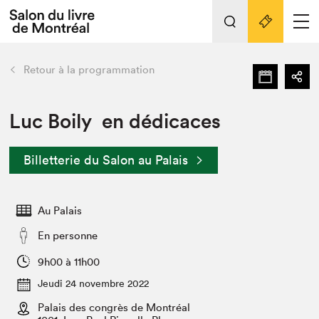
Tout sur l'édition 2022
Nos activités
retour
Retour à la programmation
Actualités
Liens pratiques
Luc Boily en dédicaces
Édition 2022
Billetterie du Salon au Palais
Vidéos et Balados
Planifier sa visite
Au Palais
Club de lecture Braindate
Nous connaître
En personne
Projets partenaires 2022
9h00 à 11h00
Espace médias
Jeudi 24 novembre 2022
Espace exposant⋅e⋅s
Archives
Palais des congrès de Montréal