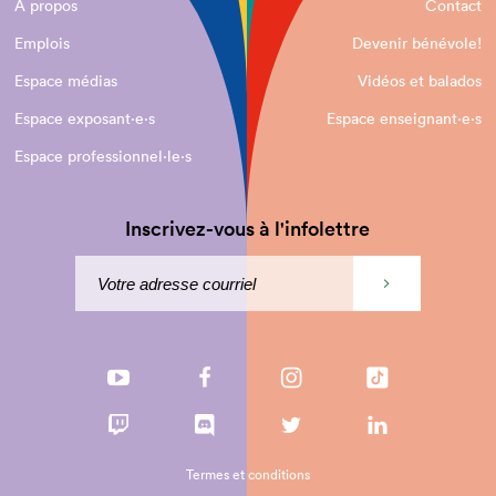
À propos
Contact
Emplois
Devenir bénévole!
Espace médias
Vidéos et balados
Espace exposant·e⋅s
Espace enseignant·e⋅s
Espace professionnel·le⋅s
Inscrivez-vous à l'infolettre
Termes et conditions