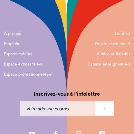
À propos
Contact
Emplois
Devenir bénévole!
Espace médias
Vidéos et balados
Espace exposant·e⋅s
Espace enseignant·e⋅s
Espace professionnel·le⋅s
Inscrivez-vous à l'infolettre