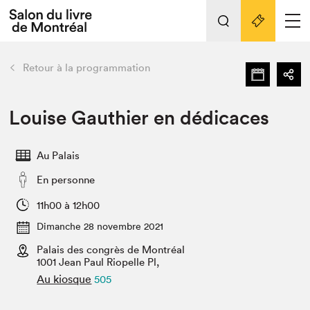
Tout sur l'édition 2022
Nos activités
retour
Retour à la programmation
Actualités
Liens pratiques
Louise Gauthier en dédicaces
Édition 2022
Au Palais
Vidéos et Balados
En personne
Planifier sa visite
Club de lecture Braindate
11h00 à 12h00
Nous connaître
Dimanche 28 novembre 2021
Palais des congrès de Montréal
Projets partenaires 2022
Espace médias
1001 Jean Paul Riopelle Pl,
Au kiosque
505
Espace exposant⋅e⋅s
Archives