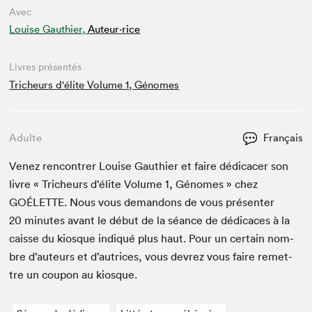
Avec
Louise Gauthier,
Auteur·rice
Livres présentés
Tricheurs d'élite Volume 1, Génomes
Adulte
Français
Venez ren­con­tr­er Louise Gau­thi­er et faire dédi­cac­er son
livre « Tricheurs d’élite Vol­ume
1
, Génomes » chez
GOÉLETTE
. Nous vous deman­dons de vous présen­ter
20
min­utes avant le début de la séance de dédi­caces à la
caisse du kiosque indiqué plus haut. Pour un cer­tain nom­
bre d’auteurs et d’autrices, vous devrez vous faire remet­
tre un coupon au kiosque.