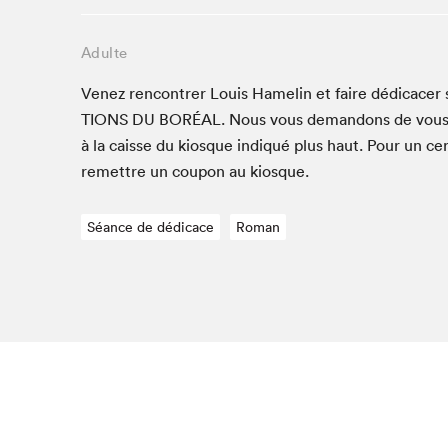
Studio Radio-Canada
Adulte
Matinées scolaires
Les matins Petits bonheurs (0-5 ans)
Venez ren­con­tr­er Louis Hamelin et faire dédi­cac­er
Espace Lis-moi MTL (12-18 ans)
TIONS
DU
BORÉAL
. Nous vous deman­dons de vous
Le grand jeu de lecture à voix haute du Salon
à la caisse du kiosque indiqué plus haut. Pour un cer
Espace Montréal-Nord
remet­tre un coupon au kiosque.
Tapis rouge des écrivain·e·s
Séance de dédicace
Roman
Zone Manga
La Grande tournée de Bologne (Coin de survie des
illustrateur·rice·s)
Espace jeunesse Desjardins
Que cherc
Archives
SLM 2021