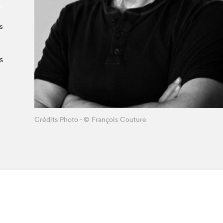
Le Salon dans la ville, espace
organisateur⋅rice
> SLM Pro
s
s
Crédits Photo - © François Couture