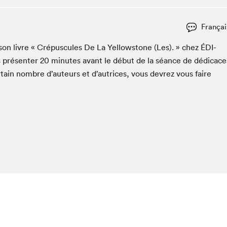
Club de lecture Braindate
Françai
Communication-Jeunesse au Salon
Le Salon dans ta classe
 son livre « Cré­pus­cules De La Yel­low­stone (Les). » chez
ÉDI­
La Maison des libraires
 présen­ter
20
min­utes avant le début de la séance de dédi­cace
Liseur Public
­tain nom­bre d’auteurs et d’autrices, vous devrez vous faire
Vitrine du Festival littéraire international Metropolis
bleu
La lecture en cadeau
L'Aparté
SLM PRO
hez-vous?