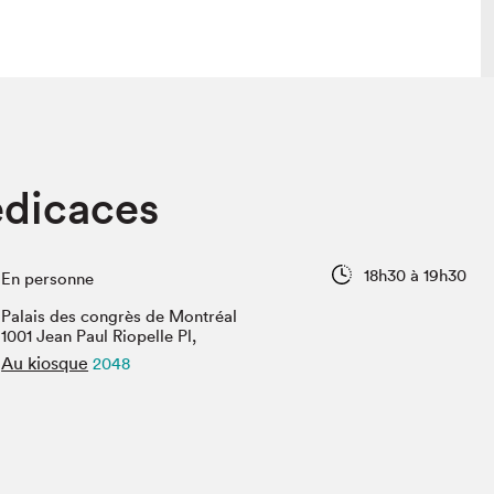
 visite
Nous connaître
édicaces
lon
À propos
ée
Mission et valeurs
uverture
Équipe
18h30 à 19h30
En personne
au Salon
Politique de prévention du
harcèlement
Palais des congrès de Montréal
al Traiteur
1001 Jean Paul Riopelle Pl,
Politique d’écoresponsabilité
uestions des
Au kiosque
2048
e⋅s