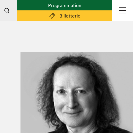
Programmation
Billetterie
Liens pratiques
Plan du Salon
Planifier sa visite (prix d'entrée,
horaire, info pratiques)
Billetterie: achetez vos billets!
FAQ visiteur·euse·s
Espace professionnel·le·s
Espace enseignant·e·s
Espace médias
Devenir bénévole
Espace exposant·e·s