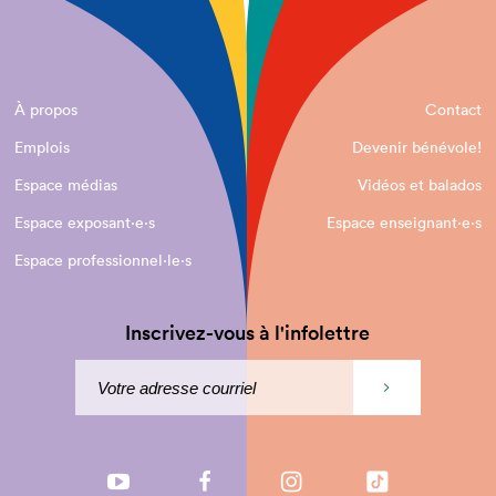
À propos
Contact
Emplois
Devenir bénévole!
Espace médias
Vidéos et balados
Espace exposant·e⋅s
Espace enseignant·e⋅s
Espace professionnel·le⋅s
Inscrivez-vous à l'infolettre