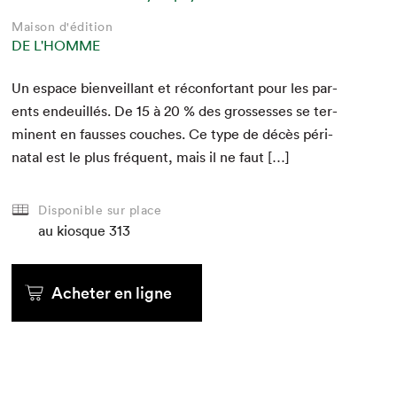
Maison d'édition
DE L'HOMME
Un espace bien­veil­lant et récon­for­t­ant pour les par­
ents endeuil­lés. De
15
à
20
% des grossess­es se ter­
mi­nent en fauss­es couch­es. Ce type de décès péri­
na­tal est le plus fréquent, mais il ne faut […]
Disponible sur place
au kiosque
313
Acheter en ligne