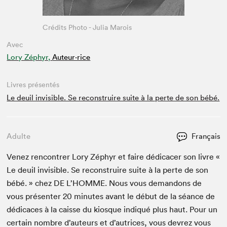
Crédits Photo - Julia Marois
Avec
Lory Zéphyr,
Auteur·rice
Livres présentés
Le deuil invisible. Se reconstruire suite à la perte de son bébé.
Adulte
Français
Venez ren­con­tr­er Lory Zéphyr et faire dédi­cac­er son livre «
Le deuil invis­i­ble. Se recon­stru­ire suite à la perte de son
bébé. » chez
DE
L’HOMME. Nous vous deman­dons de
vous présen­ter
20
min­utes avant le début de la séance de
dédi­caces à la caisse du kiosque indiqué plus haut. Pour un
cer­tain nom­bre d’auteurs et d’autrices, vous devrez vous