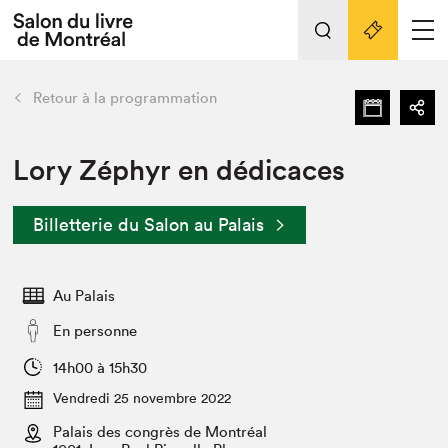
Tout sur l'édition 2022
Nos activités
retour
Retour à la programmation
Actualités
Liens pratiques
Lory Zéphyr en dédicaces
Édition 2022
Billetterie du Salon au Palais
Vidéos et Balados
Planifier sa visite
Au Palais
Club de lecture Braindate
Nous connaître
En personne
Projets partenaires 2022
14h00 à 15h30
Espace médias
Vendredi 25 novembre 2022
Espace exposant⋅e⋅s
Archives
Palais des congrès de Montréal