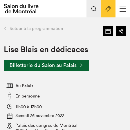
Tout sur l'édition 2022
Nos activités
retour
Retour à la programmation
Actualités
Liens pratiques
Lise Blais en dédicaces
Édition 2022
Billetterie du Salon au Palais
Vidéos et Balados
Planifier sa visite
Au Palais
Club de lecture Braindate
Nous connaître
En personne
Projets partenaires 2022
11h00 à 13h00
Espace médias
Samedi 26 novembre 2022
Espace exposant⋅e⋅s
Archives
Palais des congrès de Montréal