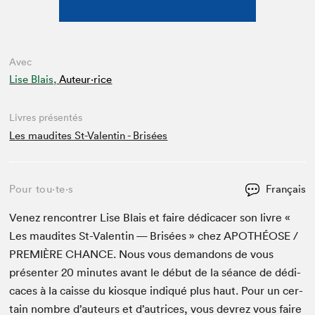
Avec
Lise Blais,
Auteur·rice
Livres présentés
Les maudites St-Valentin - Brisées
Pour tou⋅te⋅s
Français
Venez ren­con­tr­er Lise Blais et faire dédi­cac­er son livre «
Les mau­dites St-Valentin — Brisées » chez
APOTHÉOSE
/
PRE­MIÈRE
CHANCE
. Nous vous deman­dons de vous
présen­ter
20
min­utes avant le début de la séance de dédi­
caces à la caisse du kiosque indiqué plus haut. Pour un cer­
tain nom­bre d’auteurs et d’autrices, vous devrez vous faire