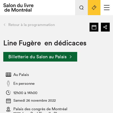
Tout sur l'édition 2022
Nos activités
retour
Retour à la programmation
Actualités
Liens pratiques
Line Fugère en dédicaces
Édition 2022
Billetterie du Salon au Palais
Vidéos et Balados
Planifier sa visite
Au Palais
Club de lecture Braindate
Nous connaître
En personne
Projets partenaires 2022
12h00 à 14h00
Espace médias
Samedi 26 novembre 2022
Espace exposant⋅e⋅s
Archives
Palais des congrès de Montréal