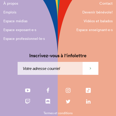
À propos
Contact
Emplois
Devenir bénévole!
Espace médias
Vidéos et balados
Espace exposant·e⋅s
Espace enseignant·e⋅s
Espace professionnel·le⋅s
Inscrivez-vous à l'infolettre
Termes et conditions