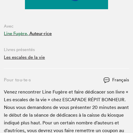
Avec
Line Fugère,
Auteur·rice
Livres présentés
Les escales de la vie
Pour tou⋅te⋅s
Français
Venez ren­con­tr­er Line Fugère et faire dédi­cac­er son livre «
Les escales de la vie » chez
ESCAPADE
RÉPIT
BON­HEUR
.
Nous vous deman­dons de vous présen­ter
20
min­utes avant
le début de la séance de dédi­caces à la caisse du kiosque
indiqué plus haut. Pour un cer­tain nom­bre d’auteurs et
d’autrices, vous devrez vous faire remet­tre un coupon au