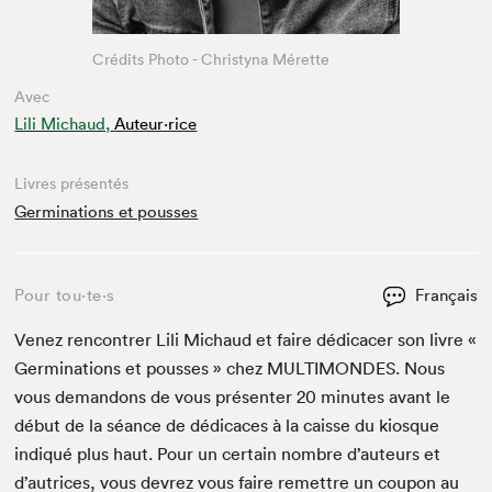
Crédits Photo - Christyna Mérette
Avec
Lili Michaud,
Auteur·rice
Livres présentés
Germinations et pousses
Pour tou⋅te⋅s
Français
Venez ren­con­tr­er Lili Michaud et faire dédi­cac­er son livre «
Ger­mi­na­tions et pouss­es » chez
MUL­TI­MON­DES
. Nous
vous deman­dons de vous présen­ter
20
min­utes avant le
début de la séance de dédi­caces à la caisse du kiosque
indiqué plus haut. Pour un cer­tain nom­bre d’auteurs et
d’autrices, vous devrez vous faire remet­tre un coupon au