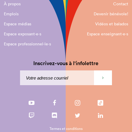
À propos
Contact
Emplois
Devenir bénévole!
Espace médias
Vidéos et balados
Espace exposant·e⋅s
Espace enseignant·e⋅s
Espace professionnel·le⋅s
Inscrivez-vous à l'infolettre
Termes et conditions