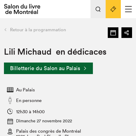
Tout sur l'édition 2022
Nos activités
retour
Retour à la programmation
Actualités
Liens pratiques
Lili Michaud en dédicaces
Édition 2022
Billetterie du Salon au Palais
Vidéos et Balados
Planifier sa visite
Au Palais
Club de lecture Braindate
Nous connaître
En personne
Projets partenaires 2022
12h30 à 14h00
Espace médias
Dimanche 27 novembre 2022
Espace exposant⋅e⋅s
Archives
Palais des congrès de Montréal