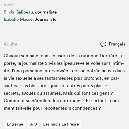
Avec
Silvia Galipeau,
Journaliste
Isabelle Massé,
Journaliste
Adulte
Français
Chaque semaine, dans le cadre de sa rubrique Der­rière la
porte, la jour­nal­iste Sil­via Gali­peau lève le voile sur l’in­tim­
ité d’une per­son­ne inter­viewée : de son entrée active dans
la vie sex­uelle à ses fan­tasmes les plus pro­fonds, en pas­
sant par ses blessures, joies et autres petits plaisirs,
secrets, avoués ou assumés. Mais qui sont ces gens ?
Com­ment se déroulent les entre­tiens ? Et surtout : com­
ment fait-elle pour récolter leurs confidences ?
Entrevue
S/O
Les midis La Presse