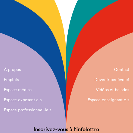
À propos
Contact
Emplois
Devenir bénévole!
Espace médias
Vidéos et balados
Espace exposant·e⋅s
Espace enseignant·e⋅s
Espace professionnel·le⋅s
Inscrivez-vous à l'infolettre