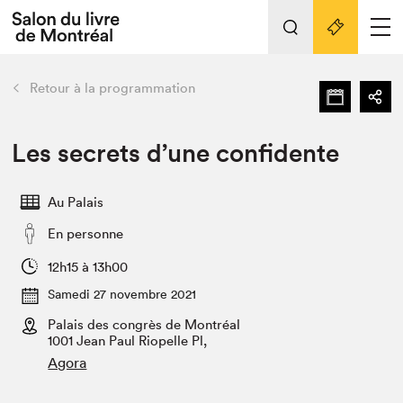
Tout sur l'édition 2022
Nos activités
retour
Retour à la programmation
Actualités
Liens pratiques
Les secrets d’une confidente
Édition 2022
Au Palais
Vidéos et Balados
En personne
Planifier sa visite
Club de lecture Braindate
12h15 à 13h00
Nous connaître
Samedi 27 novembre 2021
Palais des congrès de Montréal
Projets partenaires 2022
Espace médias
1001 Jean Paul Riopelle Pl,
Agora
Espace exposant⋅e⋅s
Archives