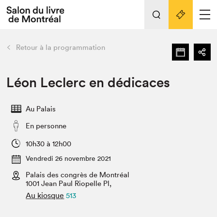
Tout sur l'édition 2022
Nos activités
retour
Retour à la programmation
Actualités
Liens pratiques
Léon Leclerc en dédicaces
Édition 2022
Au Palais
Vidéos et Balados
En personne
Planifier sa visite
Club de lecture Braindate
10h30 à 12h00
Nous connaître
Vendredi 26 novembre 2021
Palais des congrès de Montréal
Projets partenaires 2022
Espace médias
1001 Jean Paul Riopelle Pl,
Au kiosque
513
Espace exposant⋅e⋅s
Archives