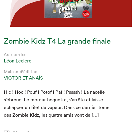
Zombie Kidz T4 La grande finale
Auteur·rice
Léon Leclerc
Maison d'édition
VICTOR ET ANAÏS
Hic ! Hoc ! Pouf ! Potof ! Paf ! Pssssh ! La nacelle
s’ébroue. Le moteur hoquette, s’arrête et laisse
échap­per un filet de vapeur. Dans ce dernier tome
des Zom­bie Kidz, les qua­tre amis vont de […]