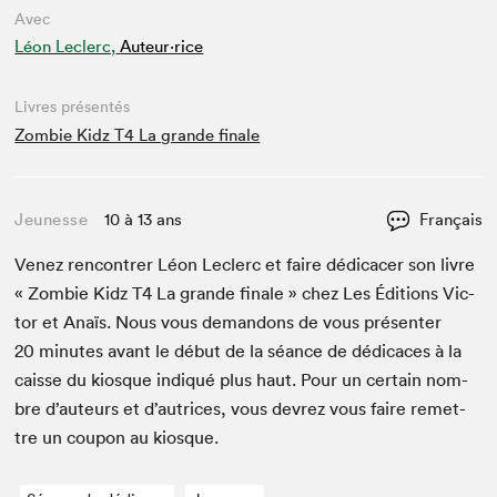
Avec
Léon Leclerc,
Auteur·rice
Livres présentés
Zombie Kidz T4 La grande finale
Jeunesse
10 à 13 ans
Français
Venez ren­con­tr­er Léon Leclerc et faire dédi­cac­er son livre
« Zom­bie Kidz
T
4
La grande finale » chez Les Édi­tions Vic­
tor et Anaïs. Nous vous deman­dons de vous présen­ter
20
min­utes avant le début de la séance de dédi­caces à la
caisse du kiosque indiqué plus haut. Pour un cer­tain nom­
bre d’auteurs et d’autrices, vous devrez vous faire remet­
tre un coupon au kiosque.