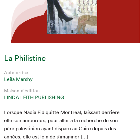
La Philistine
Auteur·rice
Leila Marshy
Maison d'édition
LINDA LEITH PUBLISHING
Lorsque Nadia Eid quitte Mon­tréal, lais­sant der­rière
elle son amoureux, pour aller à la recherche de son
père pales­tinien ayant dis­paru au Caire depuis des
années, elle est loin de s’imaginer […]