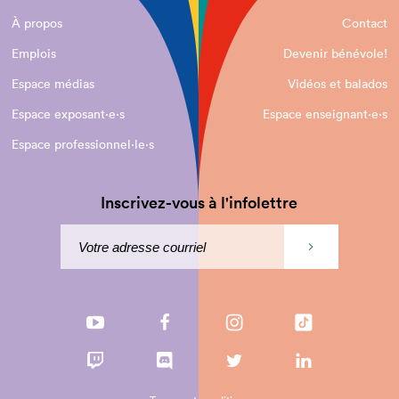
À propos
Contact
Emplois
Devenir bénévole!
Espace médias
Vidéos et balados
Espace exposant·e⋅s
Espace enseignant·e⋅s
Espace professionnel·le⋅s
Inscrivez-vous à l'infolettre