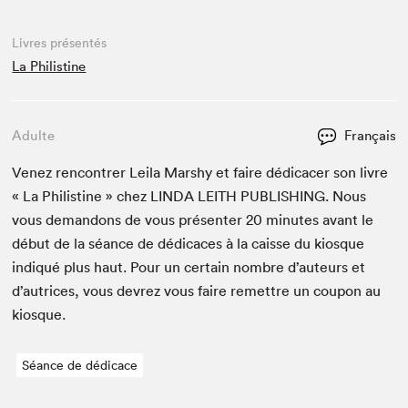
Livres présentés
La Philistine
Adulte
Français
Venez ren­con­tr­er Leila Marshy et faire dédi­cac­er son livre
« La Philis­tine » chez
LIN­DA
LEI­TH
PUB­LISH­ING
. Nous
vous deman­dons de vous présen­ter
20
min­utes avant le
début de la séance de dédi­caces à la caisse du kiosque
indiqué plus haut. Pour un cer­tain nom­bre d’auteurs et
d’autrices, vous devrez vous faire remet­tre un coupon au
kiosque.
Séance de dédicace