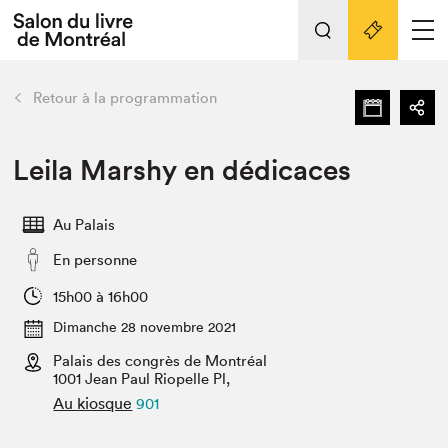
Tout sur l'édition 2022
Nos activités
retour
Retour à la programmation
Actualités
Liens pratiques
Leila Marshy en dédicaces
Édition 2022
Au Palais
Vidéos et Balados
En personne
Planifier sa visite
Club de lecture Braindate
15h00 à 16h00
Nous connaître
Dimanche 28 novembre 2021
Palais des congrès de Montréal
Projets partenaires 2022
Espace médias
1001 Jean Paul Riopelle Pl,
Au kiosque
901
Espace exposant⋅e⋅s
Archives