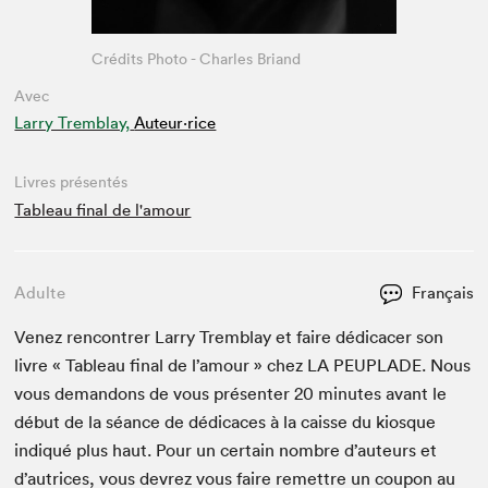
Crédits Photo - Charles Briand
Avec
Larry Tremblay,
Auteur·rice
Livres présentés
Tableau final de l'amour
Adulte
Français
Venez ren­con­tr­er Lar­ry Trem­blay et faire dédi­cac­er son
livre « Tableau final de l’amour » chez
LA
PEU­PLADE
. Nous
vous deman­dons de vous présen­ter
20
min­utes avant le
début de la séance de dédi­caces à la caisse du kiosque
indiqué plus haut. Pour un cer­tain nom­bre d’auteurs et
d’autrices, vous devrez vous faire remet­tre un coupon au