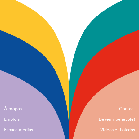
À propos
Contact
Emplois
Devenir bénévole!
Espace médias
Vidéos et balados