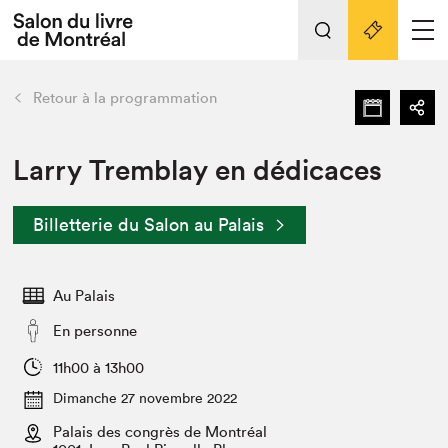
Tout sur l'édition 2022
Nos activités
retour
Retour à la programmation
Actualités
Liens pratiques
Larry Tremblay en dédicaces
Édition 2022
Billetterie du Salon au Palais
Vidéos et Balados
Planifier sa visite
Au Palais
Club de lecture Braindate
Nous connaître
En personne
Projets partenaires 2022
11h00 à 13h00
Espace médias
Dimanche 27 novembre 2022
Espace exposant⋅e⋅s
Archives
Palais des congrès de Montréal