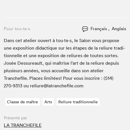
Pour tou⋅te⋅s
Français , Anglais
Dans cet ate­lier ouvert à tou⋅te⋅s, le Salon vous pro­pose
une expo­si­tion didac­tique sur les étapes de la reli­ure tra­di­
tion­nelle et une expo­si­tion de reli­ures de toutes sortes.
Josée Dessureault, qui maîtrise l’art de la reli­ure depuis
plusieurs années, vous accueille dans son ate­lier
Tranchefile. Places lim­itées! Pour vous inscrire : (
514
)
270
‑
9313
ou reliure@​latranchefile.​com
Classe de maître
Arts
Reliure traditionnelle
Présenté par
LA TRANCHEFILE