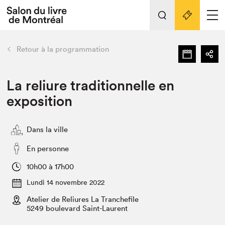
Tout sur l'édition 2022
Nos activités
retour
Retour à la programmation
Actualités
Liens pratiques
La reliure traditionnelle en
exposition
Édition 2022
Vidéos et Balados
Dans la ville
Planifier sa visite
Club de lecture Braindate
En personne
Nous connaître
10h00 à 17h00
Projets partenaires 2022
Lundi 14 novembre 2022
Espace médias
Atelier de Reliures La Tranchefile
Espace exposant⋅e⋅s
Archives
5249 boulevard Saint-Laurent