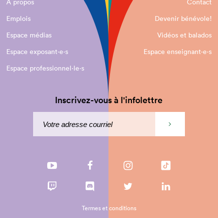
À propos
Contact
Emplois
Devenir bénévole!
Espace médias
Vidéos et balados
Espace exposant·e⋅s
Espace enseignant·e⋅s
Espace professionnel·le⋅s
Inscrivez-vous à l'infolettre
Termes et conditions