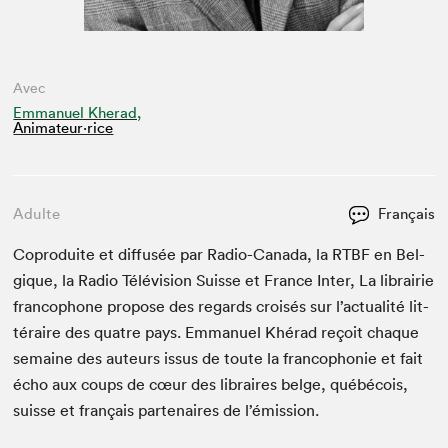
Avec
Emmanuel Kherad,
Animateur⋅rice
Adulte
Français
Copro­duite et dif­fusée par Radio-Cana­da, la
RTBF
en Bel­
gique, la Radio Télévi­sion Suisse et France Inter, La librairie
fran­coph­o­ne pro­pose des regards croisés sur l’ac­tu­al­ité lit­
téraire des qua­tre pays. Emmanuel Khérad reçoit chaque
semaine des auteurs issus de toute la fran­coph­o­nie et fait
écho aux coups de cœur des libraires belge, québé­cois,
suisse et français parte­naires de l’émission.