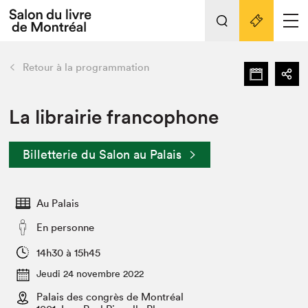
Tout sur l'édition 2022
Nos activités
retour
Retour à la programmation
Actualités
Liens pratiques
La librairie francophone
Édition 2022
Billetterie du Salon au Palais
Vidéos et Balados
Planifier sa visite
Au Palais
Club de lecture Braindate
Nous connaître
En personne
Projets partenaires 2022
14h30 à 15h45
Espace médias
Jeudi 24 novembre 2022
Espace exposant⋅e⋅s
Archives
Palais des congrès de Montréal