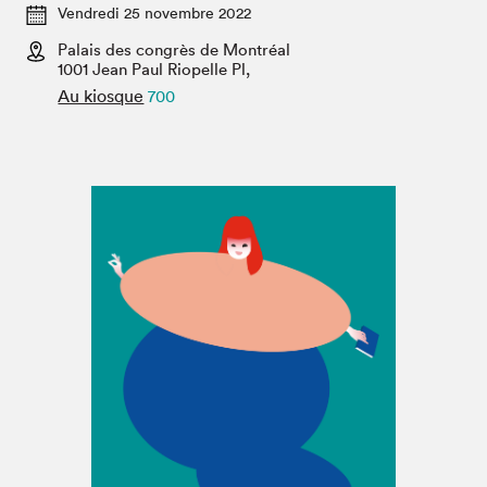
Espace enseignant·e·s
Vendredi 25 novembre 2022
Palais des congrès de Montréal
Espace pro
1001 Jean Paul Riopelle Pl,
Au kiosque
700