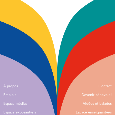
À propos
Contact
Emplois
Devenir bénévole!
Espace médias
Vidéos et balados
Espace exposant·e⋅s
Espace enseignant·e⋅s