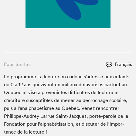
Pour tou⋅te⋅s
Français
Le pro­gramme La lec­ture en cadeau s’adresse aux enfants
de
0
à
12
ans qui vivent en milieux défa­vorisés partout au
Québec et vise à prévenir les dif­fi­cultés de lec­ture et
d’écriture sus­cep­ti­bles de men­er au décrochage sco­laire,
puis à l’analphabétisme au Québec. Venez ren­con­tr­er
Philippe-Audrey Lar­rue Saint-Jacques, porte-parole de la
Fon­da­tion pour l’al­phabéti­sa­tion, et dis­cuter de l’im­por­
tance de la lecture !