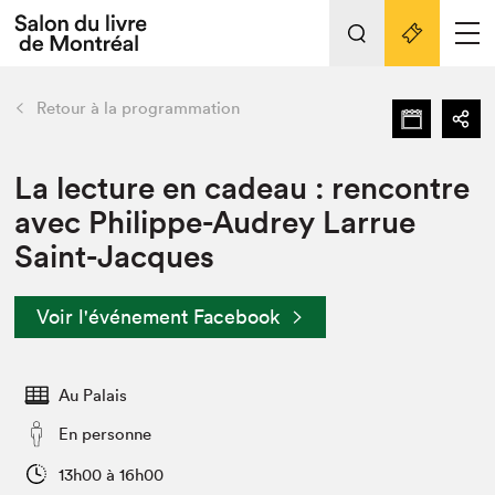
Tout sur l'édition 2022
Nos activités
retour
Retour à la programmation
Actualités
Liens pratiques
La lecture en cadeau : rencontre
avec Philippe-Audrey Larrue
Édition 2022
Saint-Jacques
Vidéos et Balados
Planifier sa visite
Voir l'événement Facebook
Club de lecture Braindate
Nous connaître
Au Palais
Projets partenaires 2022
Espace médias
En personne
Espace exposant⋅e⋅s
Archives
13h00 à 16h00