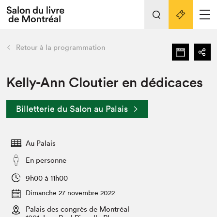
Tout sur l'édition 2022
Nos activités
retour
Retour à la programmation
Actualités
Liens pratiques
Kelly-Ann Cloutier en dédicaces
Édition 2022
Billetterie du Salon au Palais
Vidéos et Balados
Planifier sa visite
Au Palais
Club de lecture Braindate
Nous connaître
En personne
Projets partenaires 2022
9h00 à 11h00
Espace médias
Dimanche 27 novembre 2022
Espace exposant⋅e⋅s
Archives
Palais des congrès de Montréal