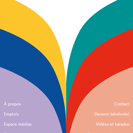
À propos
Contact
Emplois
Devenir bénévole!
Espace médias
Vidéos et balados