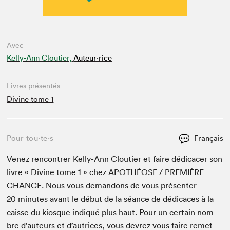
Avec
Kelly-Ann Cloutier,
Auteur·rice
Livres présentés
Divine tome 1
Pour tou⋅te⋅s
Français
Venez ren­con­tr­er Kel­ly-Ann Clouti­er et faire dédi­cac­er son
livre « Divine tome
1
» chez
APOTHÉOSE
/
PRE­MIÈRE
CHANCE
. Nous vous deman­dons de vous présen­ter
20
min­utes avant le début de la séance de dédi­caces à la
caisse du kiosque indiqué plus haut. Pour un cer­tain nom­
bre d’auteurs et d’autrices, vous devrez vous faire remet­