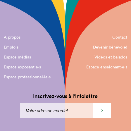
À propos
Contact
Emplois
Devenir bénévole!
Espace médias
Vidéos et balados
Espace exposant·e⋅s
Espace enseignant·e⋅s
Espace professionnel·le⋅s
Inscrivez-vous à l'infolettre