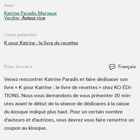
Avec
Katrine Paradis Margaux
Verdier,
Auteur·rice
Livres présentés
K pour Katrine : le livre de recettes
Pour tou⋅te⋅s
Français
Venez ren­con­tr­er Katrine Par­adis et faire dédi­cac­er son
livre « K pour Katrine : le livre de recettes » chez
KO
ÉDI­
TIONS
. Nous vous deman­dons de vous présen­ter
20
min­
utes avant le début de la séance de dédi­caces à la caisse
du kiosque indiqué plus haut. Pour un cer­tain nom­bre
d’auteurs et d’autrices, vous devrez vous faire remet­tre un
coupon au kiosque.