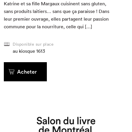
Katrine et sa fille Mar­gaux cuisi­nent sans gluten,
sans pro­duits laitiers… sans que ça paraisse ! Dans
leur pre­mier ouvrage, elles parta­gent leur pas­sion
com­mune pour la nour­ri­t­ure, celle qui […]
Disponible sur place
au kiosque
1613
Acheter