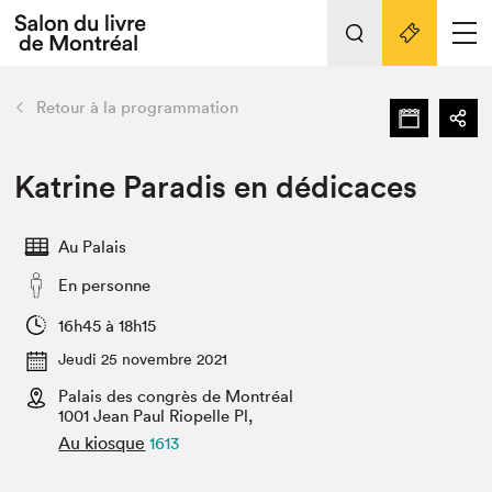
Tout sur l'édition 2022
Nos activités
retour
Retour à la programmation
Actualités
Liens pratiques
Katrine Paradis en dédicaces
Édition 2022
Au Palais
Vidéos et Balados
En personne
Planifier sa visite
Club de lecture Braindate
16h45 à 18h15
Nous connaître
Jeudi 25 novembre 2021
Palais des congrès de Montréal
Projets partenaires 2022
Espace médias
1001 Jean Paul Riopelle Pl,
Au kiosque
1613
Espace exposant⋅e⋅s
Archives