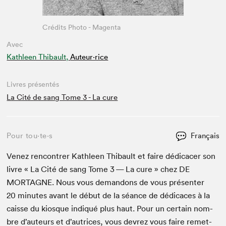
Crédits Photo - Magenta
Avec
Kathleen Thibault,
Auteur·rice
Livres présentés
La Cité de sang Tome 3 - La cure
Pour tou⋅te⋅s
Français
Venez ren­con­tr­er Kath­leen Thibault et faire dédi­cac­er son
livre « La Cité de sang Tome
3
— La cure » chez
DE
MORTAGNE
. Nous vous deman­dons de vous présen­ter
20
min­utes avant le début de la séance de dédi­caces à la
caisse du kiosque indiqué plus haut. Pour un cer­tain nom­
bre d’auteurs et d’autrices, vous devrez vous faire remet­