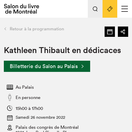
Tout sur l'édition 2022
Nos activités
retour
Retour à la programmation
Actualités
Liens pratiques
Kathleen Thibault en dédicaces
Édition 2022
Billetterie du Salon au Palais
Vidéos et Balados
Planifier sa visite
Au Palais
Club de lecture Braindate
Nous connaître
En personne
Projets partenaires 2022
15h00 à 17h00
Espace médias
Samedi 26 novembre 2022
Espace exposant⋅e⋅s
Archives
Palais des congrès de Montréal