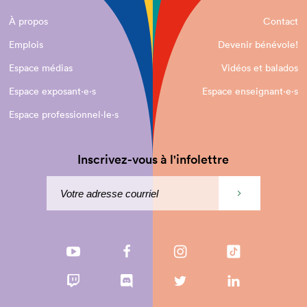
À propos
Contact
Emplois
Devenir bénévole!
Espace médias
Vidéos et balados
Espace exposant·e⋅s
Espace enseignant·e⋅s
Espace professionnel·le⋅s
Inscrivez-vous à l'infolettre