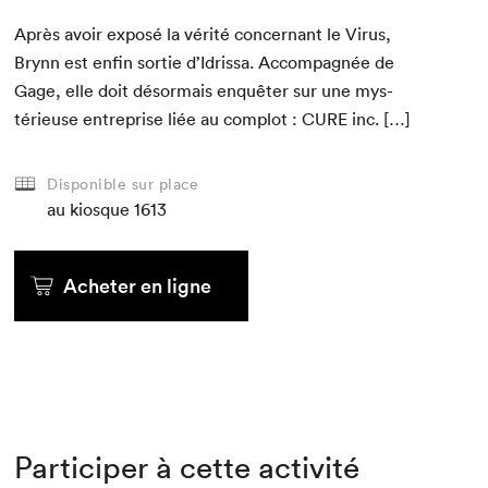
Après avoir exposé la vérité con­cer­nant le Virus,
Brynn est enfin sor­tie d’Idrissa. Accom­pa­g­née de
Gage, elle doit désor­mais enquêter sur une mys­
térieuse entre­prise liée au com­plot :
CURE
inc. […]
Disponible sur place
au kiosque
1613
Acheter en ligne
Participer à cette activité