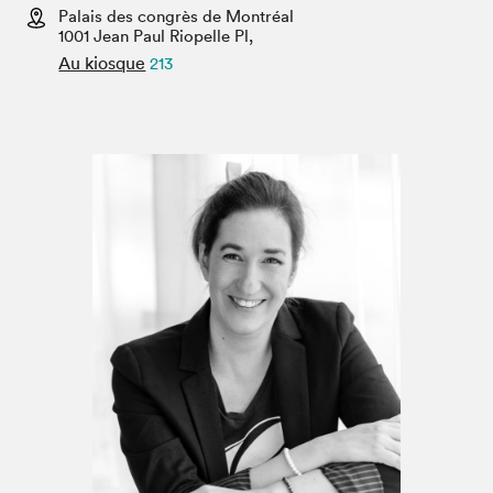
Espace enseignant·e·s
Palais des congrès de Montréal
1001 Jean Paul Riopelle Pl,
Espace pro
Au kiosque
213