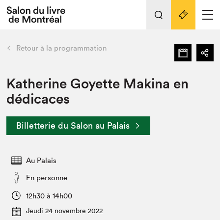
Tout sur l'édition 2022
Nos activités
retour
Retour à la programmation
Actualités
Liens pratiques
Katherine Goyette Makina en
dédicaces
Édition 2022
Vidéos et Balados
Billetterie du Salon au Palais
Planifier sa visite
Club de lecture Braindate
Nous connaître
Au Palais
Projets partenaires 2022
En personne
Espace médias
12h30 à 14h00
Espace exposant⋅e⋅s
Archives
Jeudi 24 novembre 2022