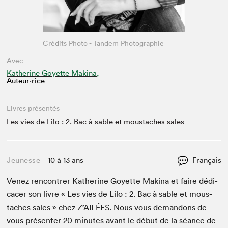
Crédits Photo - Tandem Photographie
Avec
Katherine Goyette Makina,
Auteur·rice
Livres présentés
Les vies de Lilo : 2. Bac à sable et moustaches sales
Jeunesse
10 à 13 ans
Français
Venez ren­con­tr­er Kather­ine Goyette Mak­i­na et faire dédi­
cac­er son livre « Les vies de Lilo :
2
. Bac à sable et mous­
tach­es sales » chez Z’AILÉES. Nous vous deman­dons de
vous présen­ter
20
min­utes avant le début de la séance de