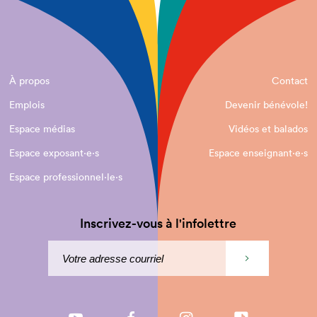
À propos
Contact
Emplois
Devenir bénévole!
Espace médias
Vidéos et balados
Espace exposant·e⋅s
Espace enseignant·e⋅s
Espace professionnel·le⋅s
Inscrivez-vous à l'infolettre