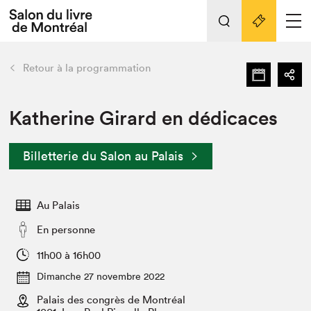
Tout sur l'édition 2022
Nos activités
retour
Retour à la programmation
Actualités
Liens pratiques
Katherine Girard en dédicaces
Édition 2022
Billetterie du Salon au Palais
Vidéos et Balados
Planifier sa visite
Au Palais
Club de lecture Braindate
Nous connaître
En personne
Projets partenaires 2022
11h00 à 16h00
Espace médias
Dimanche 27 novembre 2022
Espace exposant⋅e⋅s
Archives
Palais des congrès de Montréal