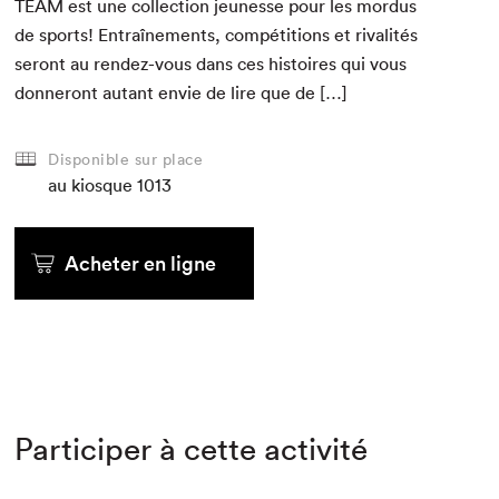
TEAM
est une col­lec­tion jeunesse pour les mor­dus
de sports! Entraîne­ments, com­péti­tions et rival­ités
seront au ren­dez-vous dans ces his­toires qui vous
don­neront autant envie de lire que de […]
Disponible sur place
au kiosque
1013
Acheter en ligne
Participer à cette activité