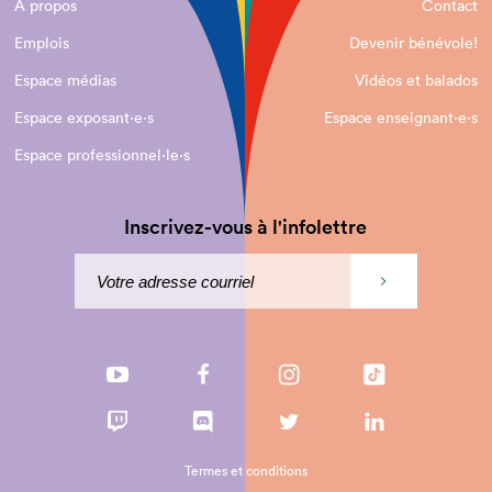
À propos
Contact
Emplois
Devenir bénévole!
Espace médias
Vidéos et balados
Espace exposant·e⋅s
Espace enseignant·e⋅s
Espace professionnel·le⋅s
Inscrivez-vous à l'infolettre
Termes et conditions