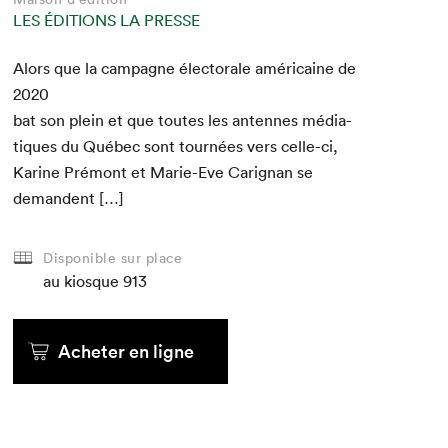
LES ÉDITIONS LA PRESSE
Alors que la cam­pagne élec­torale améri­caine de
2020
bat son plein et que toutes les antennes médi­a­
tiques du Québec sont tournées vers celle-ci,
Karine Pré­mont et Marie-Eve Carig­nan se
demandent […]
Disponible sur place
au kiosque
913
Acheter en ligne