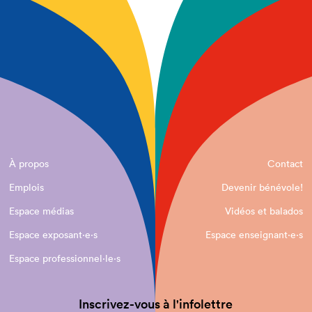
À propos
Contact
Emplois
Devenir bénévole!
Espace médias
Vidéos et balados
Espace exposant·e⋅s
Espace enseignant·e⋅s
Espace professionnel·le⋅s
Inscrivez-vous à l'infolettre