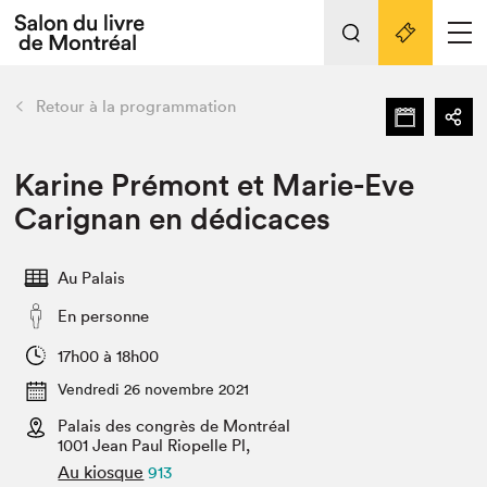
Tout sur l'édition 2022
Nos activités
retour
Retour à la programmation
Actualités
Liens pratiques
Karine Prémont et Marie-Eve
Carignan en dédicaces
Édition 2022
Vidéos et Balados
Au Palais
Planifier sa visite
En personne
Club de lecture Braindate
Nous connaître
17h00 à 18h00
Vendredi 26 novembre 2021
Projets partenaires 2022
Espace médias
Palais des congrès de Montréal
1001 Jean Paul Riopelle Pl,
Espace exposant⋅e⋅s
Archives
Au kiosque
913