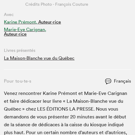
Crédits Photo - François Couture
Avec
Karine Prémont,
Auteur·rice
Marie-Eve Carignan,
Auteur·rice
Livres présentés
La Maison-Blanche vue du Québec
Pour tou⋅te⋅s
Français
Venez ren­con­tr­er Karine Pré­mont et Marie-Eve Carig­nan
et faire dédi­cac­er leur livre « La Mai­son-Blanche vue du
Québec » chez
LES
ÉDI­TIONS
LA
PRESSE
. Nous vous
deman­dons de vous présen­ter
20
min­utes avant le début
de la séance de dédi­caces à la caisse du kiosque indiqué
plus haut. Pour un cer­tain nom­bre d’auteurs et d’autrices,