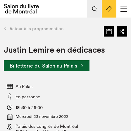
Tout sur l'édition 2022
Nos activités
retour
Retour à la programmation
Actualités
Liens pratiques
Justin Lemire en dédicaces
Édition 2022
Billetterie du Salon au Palais
Vidéos et Balados
Planifier sa visite
Au Palais
Club de lecture Braindate
Nous connaître
En personne
Projets partenaires 2022
18h30 à 21h00
Espace médias
Mercredi 23 novembre 2022
Espace exposant⋅e⋅s
Archives
Palais des congrès de Montréal