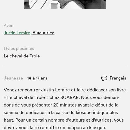
Avec
Justin Lemire,
Auteur·rice
Livres présentés
Le cheval de Troie
Jeunesse
14 à 17 ans
Français
Venez ren­con­tr­er Justin Lemire et faire dédi­cac­er son livre
« Le cheval de Troie » chez
SCARAB
. Nous vous deman­
dons de vous présen­ter
20
min­utes avant le début de la
séance de dédi­caces à la caisse du kiosque indiqué plus
haut. Pour un cer­tain nom­bre d’auteurs et d’autrices, vous
devrez vous faire remet­tre un coupon au kiosque.