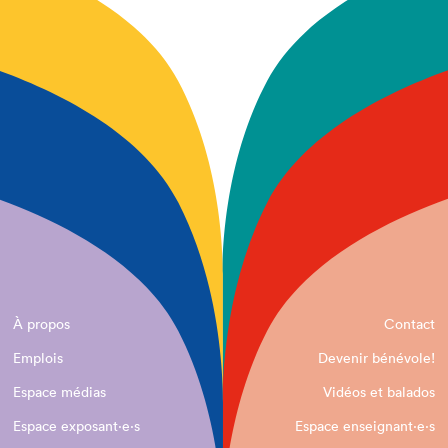
À propos
Contact
Emplois
Devenir bénévole!
Espace médias
Vidéos et balados
Espace exposant·e⋅s
Espace enseignant·e⋅s