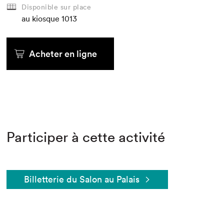
Disponible sur place
au kiosque
1013
Acheter en ligne
Participer à cette activité
Billetterie du Salon au Palais