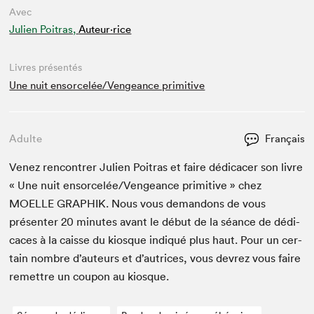
Avec
Julien Poitras,
Auteur·rice
Livres présentés
Une nuit ensorcelée/Vengeance primitive
Adulte
Français
Venez ren­con­tr­er Julien Poitras et faire dédi­cac­er son livre
« Une nuit ensorcelée/​Vengeance prim­i­tive » chez
MOELLE
GRAPHIK
. Nous vous deman­dons de vous
présen­ter
20
min­utes avant le début de la séance de dédi­
caces à la caisse du kiosque indiqué plus haut. Pour un cer­
tain nom­bre d’auteurs et d’autrices, vous devrez vous faire
remet­tre un coupon au kiosque.