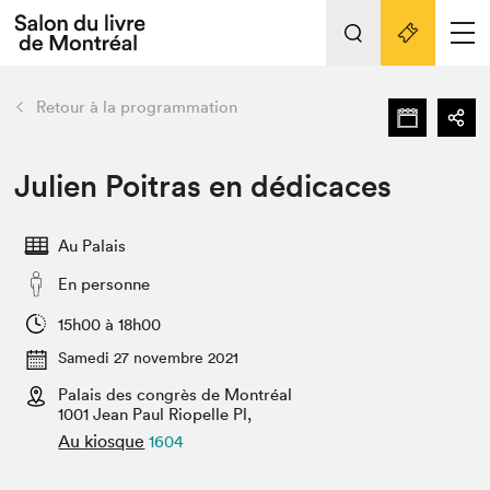
Tout sur l'édition 2022
Nos activités
retour
Retour à la programmation
Actualités
Liens pratiques
Julien Poitras en dédicaces
Édition 2022
Au Palais
Vidéos et Balados
En personne
Planifier sa visite
Club de lecture Braindate
15h00 à 18h00
Nous connaître
Samedi 27 novembre 2021
Palais des congrès de Montréal
Projets partenaires 2022
Espace médias
1001 Jean Paul Riopelle Pl,
Au kiosque
1604
Espace exposant⋅e⋅s
Archives