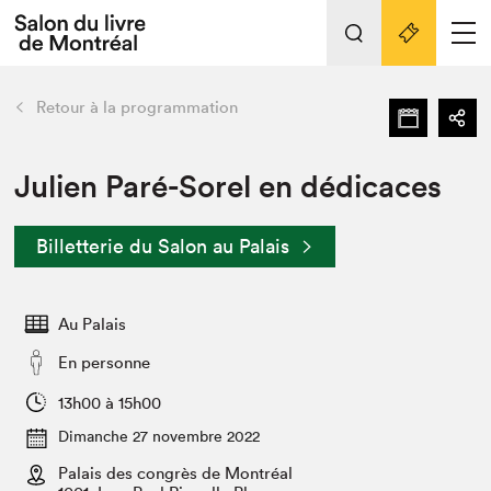
Tout sur l'édition 2022
Nos activités
retour
Retour à la programmation
Actualités
Liens pratiques
Julien Paré-Sorel en dédicaces
Édition 2022
Billetterie du Salon au Palais
Vidéos et Balados
Planifier sa visite
Au Palais
Club de lecture Braindate
Nous connaître
En personne
Projets partenaires 2022
13h00 à 15h00
Espace médias
Dimanche 27 novembre 2022
Espace exposant⋅e⋅s
Archives
Palais des congrès de Montréal