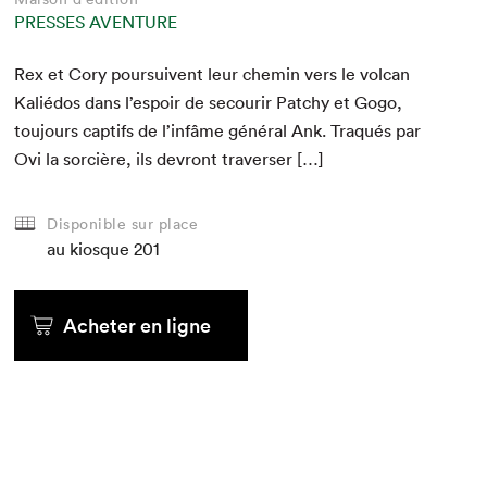
PRESSES AVENTURE
Rex et Cory pour­suiv­ent leur chemin vers le vol­can
Kalié­dos dans l’espoir de sec­ourir Patchy et Gogo,
tou­jours cap­tifs de l’infâme général Ank. Traqués par
Ovi la sor­cière, ils devront traverser […]
Disponible sur place
au kiosque
201
Acheter en ligne