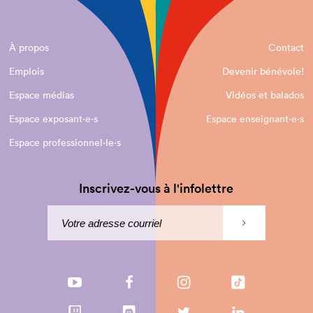
À propos
Contact
Emplois
Devenir bénévole!
Espace médias
Vidéos et balados
Espace exposant·e⋅s
Espace enseignant·e⋅s
Espace professionnel·le⋅s
Inscrivez-vous à l'infolettre