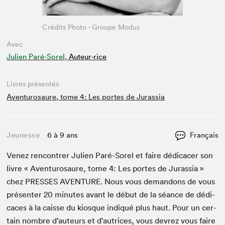
Crédits Photo - Groupe Modus
Avec
Julien Paré-Sorel,
Auteur·rice
Livres présentés
Aventurosaure, tome 4: Les portes de Jurassia
Jeunesse
6 à 9 ans
Français
Venez ren­con­tr­er Julien Paré-Sorel et faire dédi­cac­er son
livre « Aven­tur­osaure, tome
4
: Les portes de Juras­sia »
chez
PRESS­ES
AVEN­TURE
. Nous vous deman­dons de vous
présen­ter
20
min­utes avant le début de la séance de dédi­
caces à la caisse du kiosque indiqué plus haut. Pour un cer­
tain nom­bre d’auteurs et d’autrices, vous devrez vous faire