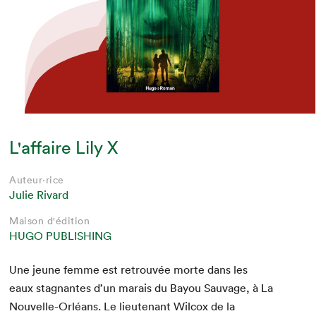
L'affaire Lily X
Auteur·rice
Julie Rivard
Maison d'édition
HUGO PUBLISHING
Une jeune femme est retrou­vée morte dans les
eaux stag­nantes d’un marais du Bay­ou Sauvage, à La
Nou­velle-Orléans. Le lieu­tenant Wilcox de la