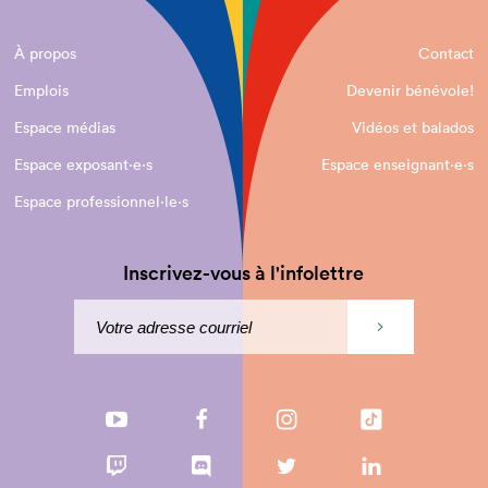
À propos
Contact
Emplois
Devenir bénévole!
Espace médias
Vidéos et balados
Espace exposant·e⋅s
Espace enseignant·e⋅s
Espace professionnel·le⋅s
Inscrivez-vous à l'infolettre