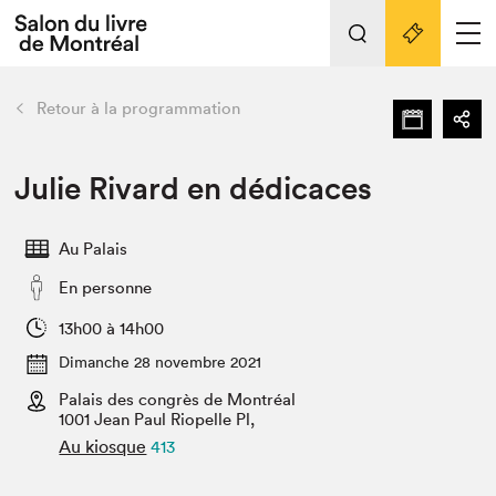
Tout sur l'édition 2022
Nos activités
retour
Retour à la programmation
Actualités
Liens pratiques
Julie Rivard en dédicaces
Édition 2022
Au Palais
Vidéos et Balados
En personne
Planifier sa visite
Club de lecture Braindate
13h00 à 14h00
Nous connaître
Dimanche 28 novembre 2021
Palais des congrès de Montréal
Projets partenaires 2022
Espace médias
1001 Jean Paul Riopelle Pl,
Au kiosque
413
Espace exposant⋅e⋅s
Archives