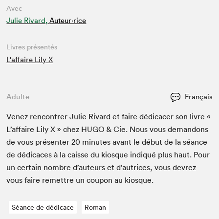
Avec
Julie Rivard,
Auteur·rice
Livres présentés
L'affaire Lily X
Adulte
Français
Venez ren­con­tr­er Julie Rivard et faire dédi­cac­er son livre «
L’af­faire Lily X » chez
HUGO
&
Cie. Nous vous deman­dons
de vous présen­ter
20
min­utes avant le début de la séance
de dédi­caces à la caisse du kiosque indiqué plus haut. Pour
un cer­tain nom­bre d’auteurs et d’autrices, vous devrez
vous faire remet­tre un coupon au kiosque.
Séance de dédicace
Roman