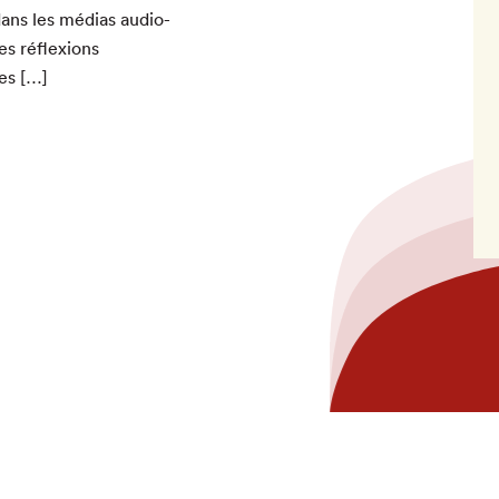
dans les médias audio­
es réflex­ions
les […]
hez-vous?