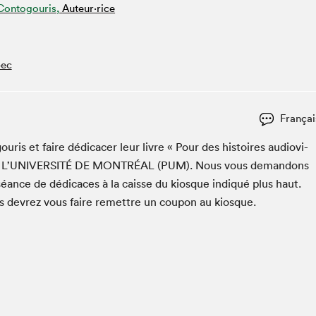
Contogouris,
Auteur·rice
Club de lecture Braindate
Communication-Jeunesse au Salon
Le Salon dans ta classe
bec
La Maison des libraires
Liseur Public
Françai
Vitrine du Festival littéraire international Metropolis
bleu
uris et faire dédi­cac­er leur livre « Pour des his­toires audio­vi­
La lecture en cadeau
L’U­NI­VER­SITÉ
DE
MON­TRÉAL
(
PUM
). Nous vous deman­dons
L'Aparté
séance de dédi­caces à la caisse du kiosque indiqué plus haut.
SLM PRO
us devrez vous faire remet­tre un coupon au kiosque.