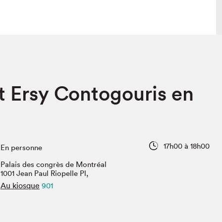
 visite
Nous connaître
et Ersy Contogouris en
lon
À propos
ée
Mission et valeurs
uverture
Équipe
au Salon
Politique de prévention du
harcèlement
17h00 à 18h00
En personne
al Traiteur
Politique d’écoresponsabilité
uestions des
Palais des congrès de Montréal
e⋅s
1001 Jean Paul Riopelle Pl,
Au kiosque
901