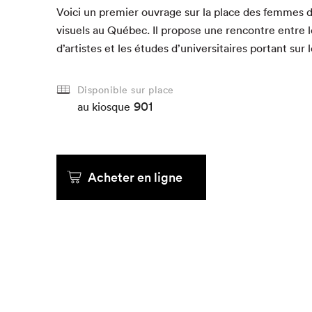
Voici un pre­mier ouvrage sur la place des femmes 
vi­suels au Québec. Il pro­pose une ren­con­tre entre l
d’artistes et les études d’universitaires por­tant sur 
Que cherc
Disponible sur place
901
au kiosque
Acheter en ligne