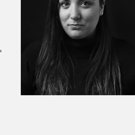
Le Salon dans la ville, espace
organisateur⋅rice
> SLM Pro
s