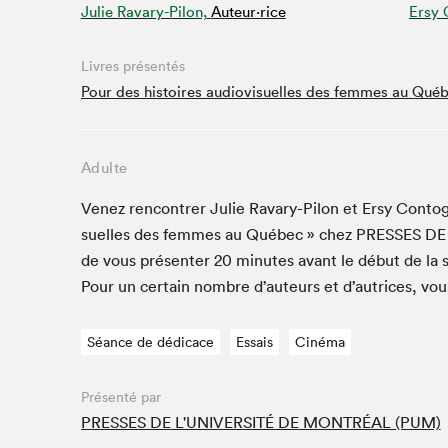
Julie Ravary-Pilon,
Auteur·rice
Ersy 
Studio Radio-Canada
Matinées scolaires
Livres présentés
Les matins Petits bonheurs (0-5 ans)
Pour des histoires audiovisuelles des femmes au Qué
Espace Lis-moi MTL (12-18 ans)
Le grand jeu de lecture à voix haute du Salon
Adulte
Espace Montréal-Nord
Venez ren­con­tr­er Julie Ravary-Pilon et Ersy Con­to­go
Tapis rouge des écrivain·e·s
suelles des femmes au Québec » chez
PRESS­ES
DE
Zone Manga
de vous présen­ter
20
min­utes avant le début de la 
La Grande tournée de Bologne (Coin de survie des
illustrateur·rice·s)
Pour un cer­tain nom­bre d’auteurs et d’autrices, vo
Espace jeunesse Desjardins
Séance de dédicace
Essais
Cinéma
Présenté par
Archives
PRESSES DE L'UNIVERSITÉ DE MONTRÉAL (PUM)
SLM 2021