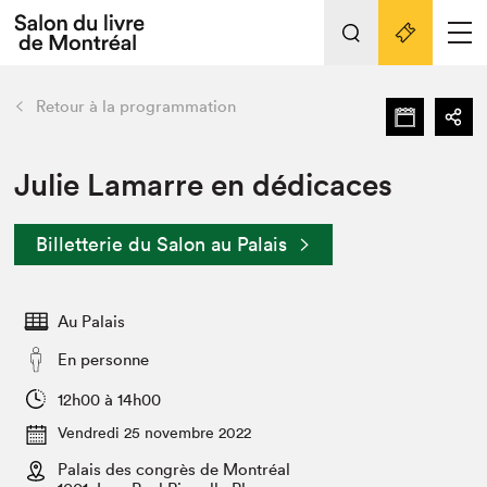
Tout sur l'édition 2022
Nos activités
retour
Retour à la programmation
Actualités
Liens pratiques
Julie Lamarre en dédicaces
Édition 2022
Billetterie du Salon au Palais
Vidéos et Balados
Planifier sa visite
Au Palais
Club de lecture Braindate
Nous connaître
En personne
Projets partenaires 2022
12h00 à 14h00
Espace médias
Vendredi 25 novembre 2022
Espace exposant⋅e⋅s
Archives
Palais des congrès de Montréal