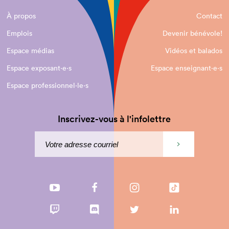
À propos
Contact
Emplois
Devenir bénévole!
Espace médias
Vidéos et balados
Espace exposant·e⋅s
Espace enseignant·e⋅s
Espace professionnel·le⋅s
Inscrivez-vous à l'infolettre