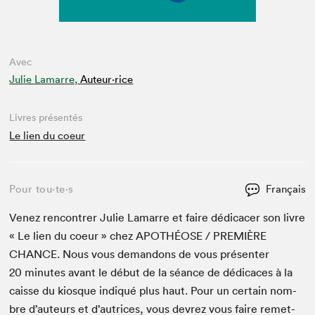
Avec
Julie Lamarre,
Auteur·rice
Livres présentés
Le lien du coeur
Pour tou⋅te⋅s
Français
Venez ren­con­tr­er Julie Lamarre et faire dédi­cac­er son livre
« Le lien du coeur » chez
APOTHÉOSE
/
PRE­MIÈRE
CHANCE
. Nous vous deman­dons de vous présen­ter
20
min­utes avant le début de la séance de dédi­caces à la
caisse du kiosque indiqué plus haut. Pour un cer­tain nom­
bre d’auteurs et d’autrices, vous devrez vous faire remet­