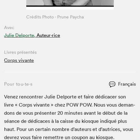
Crédits Photo - Prune Paycha
Avec
Julie Delporte,
Auteur·rice
Livres présentés
Corps vivante
Pour tou⋅te⋅s
Français
Venez ren­con­tr­er Julie Del­porte et faire dédi­cac­er son
livre « Corps vivante » chez
POW
POW
. Nous vous deman­
dons de vous présen­ter
20
min­utes avant le début de la
séance de dédi­caces à la caisse du kiosque indiqué plus
haut. Pour un cer­tain nom­bre d’auteurs et d’autrices, vous
devrez vous faire remet­tre un coupon au kiosque.