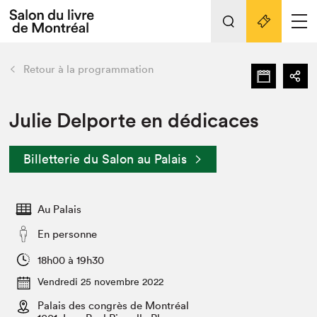
Tout sur l'édition 2022
Nos activités
retour
Retour à la programmation
Actualités
Liens pratiques
Julie Delporte en dédicaces
Édition 2022
Billetterie du Salon au Palais
Vidéos et Balados
Planifier sa visite
Au Palais
Club de lecture Braindate
Nous connaître
En personne
Projets partenaires 2022
18h00 à 19h30
Espace médias
Vendredi 25 novembre 2022
Espace exposant⋅e⋅s
Archives
Palais des congrès de Montréal