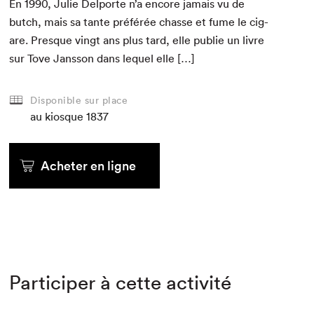
En
1990
, Julie Del­porte n’a encore jamais vu de
butch, mais sa tante préférée chas­se et fume le cig­
a­re. Presque vingt ans plus tard, elle pub­lie un livre
sur Tove Jans­son dans lequel elle […]
Disponible sur place
au kiosque
1837
Acheter en ligne
Participer à cette activité