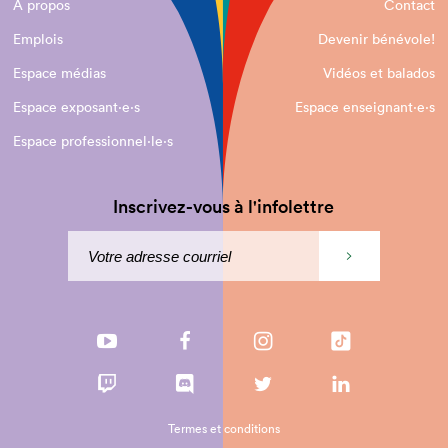
À propos
Contact
Emplois
Devenir bénévole!
Espace médias
Vidéos et balados
Espace exposant·e⋅s
Espace enseignant·e⋅s
Espace professionnel·le⋅s
Inscrivez-vous à l'infolettre
Termes et conditions