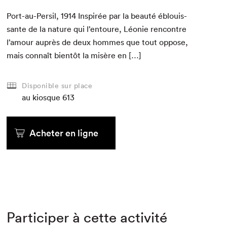
Port-au-Per­sil,
1914
Inspirée par la beauté éblouis­
sante de la nature qui l’entoure, Léonie ren­con­tre
l’amour auprès de deux hommes que tout oppose,
mais con­naît bien­tôt la mis­ère en […]
Disponible sur place
au kiosque
613
Acheter en ligne
Participer à cette activité