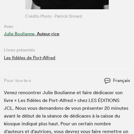
Crédits Photo - Patrick Simard
Avec
Julie Boulianne,
Auteur·rice
Livres présentés
Les fidèles de Port-Alfred
Pour tou⋅te⋅s
Français
Venez ren­con­tr­er Julie Bou­lianne et faire dédi­cac­er son
livre « Les fidèles de Port-Alfred » chez
LES
ÉDI­TIONS
JCL
. Nous vous deman­dons de vous présen­ter
20
min­utes
avant le début de la séance de dédi­caces à la caisse du
kiosque indiqué plus haut. Pour un cer­tain nom­bre
d’auteurs et d’autrices, vous devrez vous faire remet­tre un