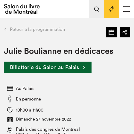
Tout sur l'édition 2022
Nos activités
retour
Retour à la programmation
Actualités
Liens pratiques
Julie Boulianne en dédicaces
Édition 2022
Billetterie du Salon au Palais
Vidéos et Balados
Planifier sa visite
Au Palais
Club de lecture Braindate
Nous connaître
En personne
Projets partenaires 2022
10h00 à 11h00
Espace médias
Dimanche 27 novembre 2022
Espace exposant⋅e⋅s
Archives
Palais des congrès de Montréal