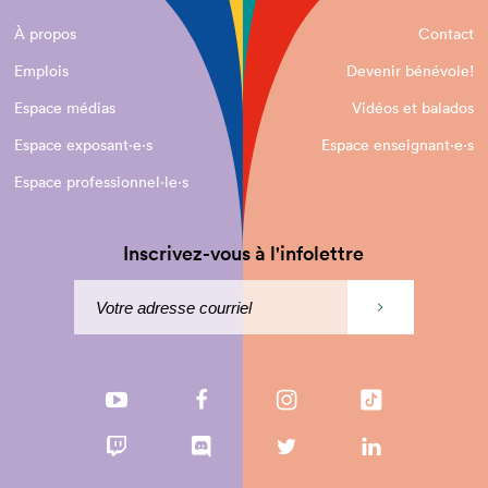
À propos
Contact
Emplois
Devenir bénévole!
Espace médias
Vidéos et balados
Espace exposant·e⋅s
Espace enseignant·e⋅s
Espace professionnel·le⋅s
Inscrivez-vous à l'infolettre