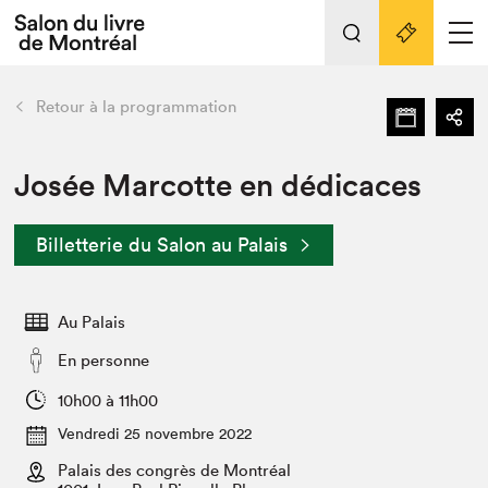
Tout sur l'édition 2022
Nos activités
retour
Retour à la programmation
Actualités
Liens pratiques
Josée Marcotte en dédicaces
Édition 2022
Billetterie du Salon au Palais
Vidéos et Balados
Planifier sa visite
Au Palais
Club de lecture Braindate
Nous connaître
En personne
Projets partenaires 2022
10h00 à 11h00
Espace médias
Vendredi 25 novembre 2022
Espace exposant⋅e⋅s
Archives
Palais des congrès de Montréal