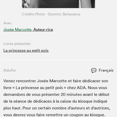
Crédits Photo - Dominic Bellavance
Avec
Josée Marcotte,
Auteur·rice
Livres présentés
La princesse au petit pois
Adulte
Français
Venez ren­con­tr­er Josée Mar­cotte et faire dédi­cac­er son
livre « La princesse au petit pois » chez
ADA
. Nous vous
deman­dons de vous présen­ter
20
min­utes avant le début
de la séance de dédi­caces à la caisse du kiosque indiqué
plus haut. Pour un cer­tain nom­bre d’auteurs et d’autrices,
vous devrez vous faire remet­tre un coupon au kiosque.