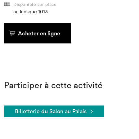
Disponible sur place
au kiosque
1013
Acheter en ligne
Participer à cette activité
Billetterie du Salon au Palais