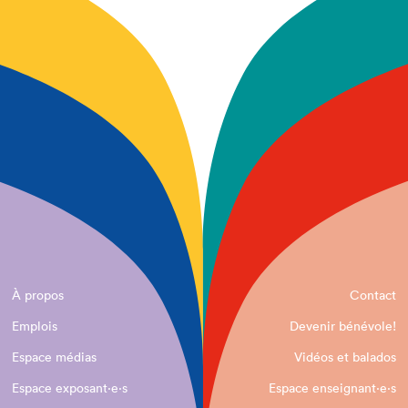
À propos
Contact
Emplois
Devenir bénévole!
Espace médias
Vidéos et balados
Espace exposant·e⋅s
Espace enseignant·e⋅s