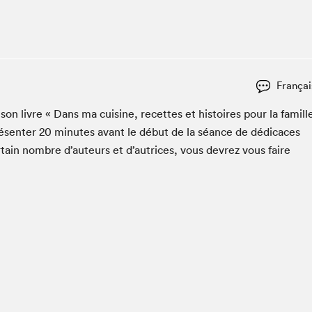
Club de lecture Braindate
Communication-Jeunesse au Salon
Le Salon dans ta classe
La Maison des libraires
Françai
Liseur Public
r son livre « Dans ma cui­sine, recettes et his­toires pour la famill
Vitrine du Festival littéraire international Metropolis
bleu
ésen­ter
20
min­utes avant le début de la séance de dédi­caces
La lecture en cadeau
­tain nom­bre d’auteurs et d’autrices, vous devrez vous faire
L'Aparté
SLM PRO