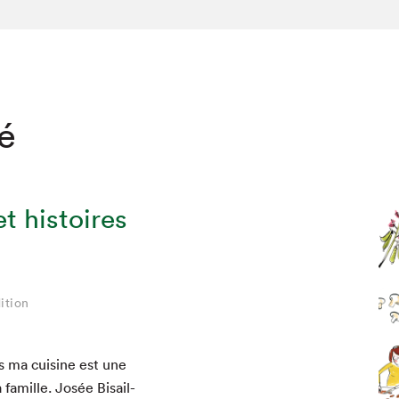
té
t histoires
ition
ns ma cui­sine est une
 famille. Josée Bisail­