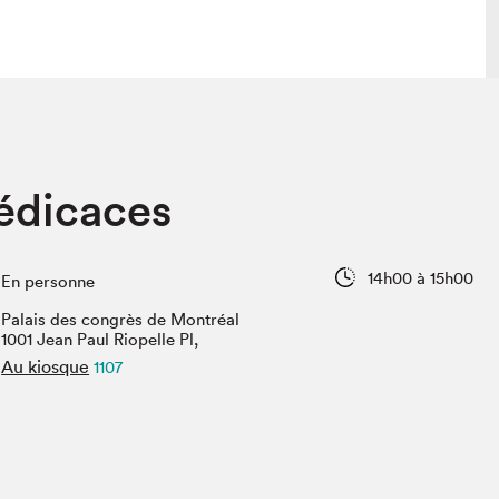
 visite
Nous connaître
dédicaces
lon
À propos
ée
Mission et valeurs
uverture
Équipe
14h00 à 15h00
En personne
au Salon
Politique de prévention du
harcèlement
Palais des congrès de Montréal
al Traiteur
1001 Jean Paul Riopelle Pl,
Politique d’écoresponsabilité
uestions des
Au kiosque
1107
e⋅s