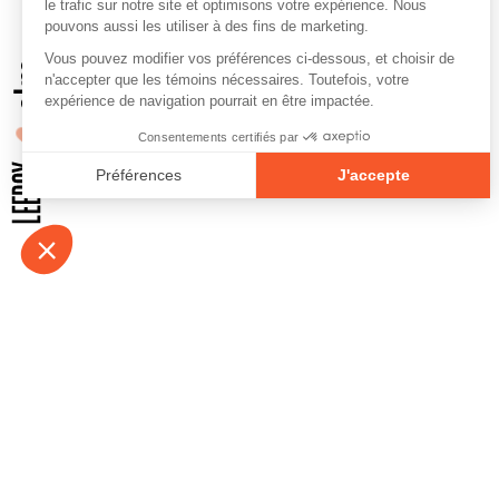
À propos
Contact
Emplois
Devenir bénévo
Espace médias
Vidéos et balad