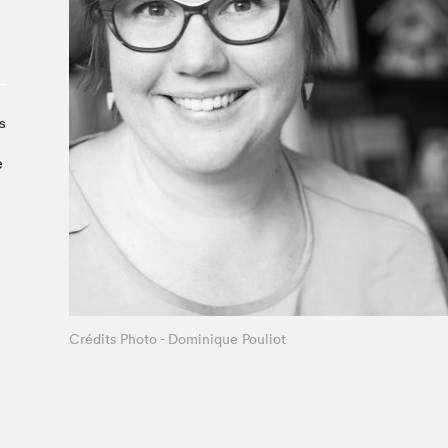
Le Salon dans la ville, espace
organisateur⋅rice
> SLM Pro
s
e
Crédits Photo - Dominique Pouliot