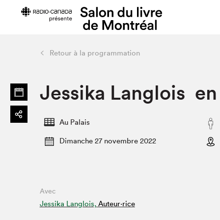
Retour à la programmation
Édition 2022
Planifier sa
Jessika Langlois en
Toute la programmation
Plan du Sa
> Au Palais
Prix d'entr
> Dans la ville
Heures d'o
Au Palais
> En ligne
Se rendre 
Dimanche 27 novembre 2022
Liste des exposant·e·s
Menus Capit
Liste des auteur·rice·s
Foire aux q
visiteur⋅eus
Avec
Jessika Langlois,
Auteur·rice
Projets partenaires 2022