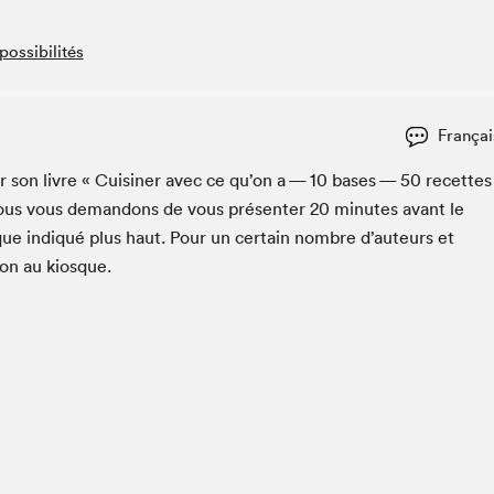
Club de lecture Braindate
possibilités
Communication-Jeunesse au Salon
Le Salon dans ta classe
La Maison des libraires
Françai
Liseur Public
c­er son livre « Cuisin­er avec ce qu’on a —
10
bases —
50
recette
Vitrine du Festival littéraire international Metropolis
bleu
ous vous deman­dons de vous présen­ter
20
min­utes avant le
La lecture en cadeau
que indiqué plus haut. Pour un cer­tain nom­bre d’auteurs et
L'Aparté
pon au kiosque.
SLM PRO