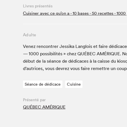
Livres présentés
Studio Radio-Canada
Cuisiner avec ce qu’on a - 10 bases - 50 recettes - 1000 
Matinées scolaires
Les matins Petits bonheurs (0-5 ans)
Espace Lis-moi MTL (12-18 ans)
Adulte
Le grand jeu de lecture à voix haute du Salon
Venez ren­con­tr­er Jes­si­ka Lan­glois et faire dédi­ca
Espace Montréal-Nord
—
1000
pos­si­bil­ités » chez
QUÉBEC
AMÉRIQUE
. N
Tapis rouge des écrivain·e·s
début de la séance de dédi­caces à la caisse du kios
Zone Manga
d’autrices, vous devrez vous faire remet­tre un cou
La Grande tournée de Bologne (Coin de survie des
illustrateur·rice·s)
Séance de dédicace
Cuisine
Espace jeunesse Desjardins
Présenté par
QUÉBEC AMÉRIQUE
Archives
SLM 2021