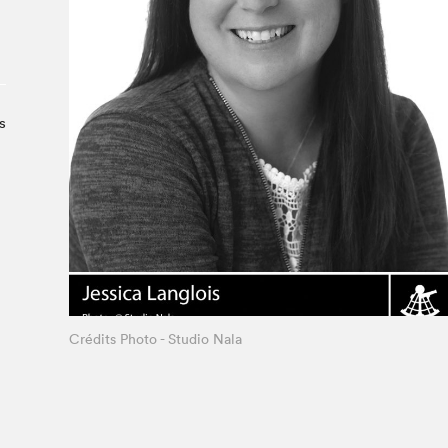
Le Salon dans la ville, espace
organisateur⋅rice
> SLM Pro
s
s
Crédits Photo - Studio Nala