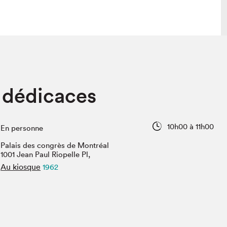
 visite
Nous connaître
 dédicaces
lon
À propos
ée
Mission et valeurs
uverture
Équipe
10h00 à 11h00
En personne
au Salon
Politique de prévention du
harcèlement
Palais des congrès de Montréal
al Traiteur
1001 Jean Paul Riopelle Pl,
Politique d’écoresponsabilité
uestions des
Au kiosque
1962
e⋅s