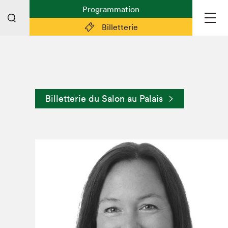
Programmation
Billetterie
Liens pratiques
Plan du Salon
Billetterie du Salon au Palais
Planifier sa visite (prix d'entrée,
horaire, info pratiques)
Billetterie: achetez vos billets!
FAQ visiteur·euse·s
Espace professionnel·le·s
Espace enseignant·e·s
Espace médias
Devenir bénévole
Espace exposant·e·s