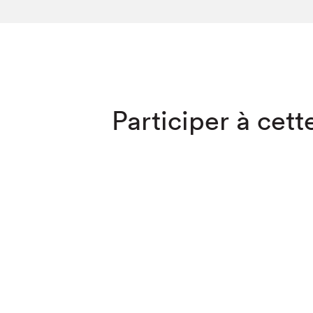
SLM 2020
SLM 2019
SLM 2018
Que cherc
Participer à cette