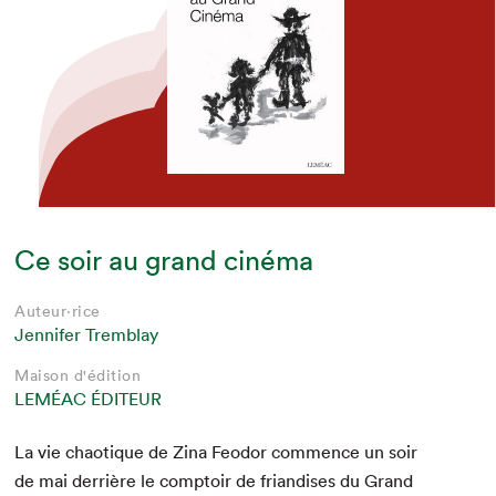
Ce soir au grand cinéma
Auteur·rice
Jennifer Tremblay
Maison d'édition
LEMÉAC ÉDITEUR
La vie chao­tique de Zina Feodor com­mence un soir
de mai der­rière le comp­toir de frian­dis­es du Grand