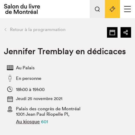
Tout sur l'édition 2022
Nos activités
retour
Retour à la programmation
Actualités
Liens pratiques
Jennifer Tremblay en dédicaces
Édition 2022
Au Palais
Vidéos et Balados
En personne
Planifier sa visite
Club de lecture Braindate
18h00 à 19h00
Nous connaître
Jeudi 25 novembre 2021
Palais des congrès de Montréal
Projets partenaires 2022
Espace médias
1001 Jean Paul Riopelle Pl,
Au kiosque
601
Espace exposant⋅e⋅s
Archives