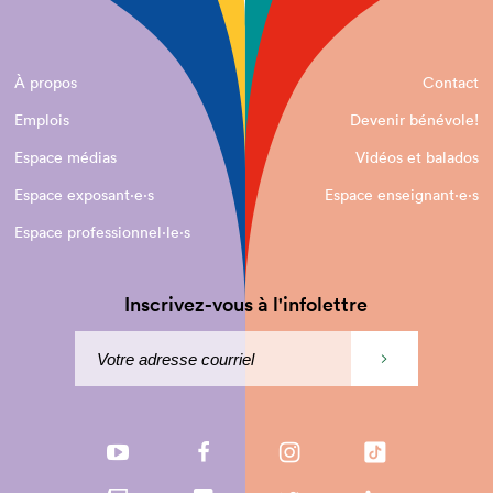
À propos
Contact
Emplois
Devenir bénévole!
Espace médias
Vidéos et balados
Espace exposant·e⋅s
Espace enseignant·e⋅s
Espace professionnel·le⋅s
Inscrivez-vous à l'infolettre