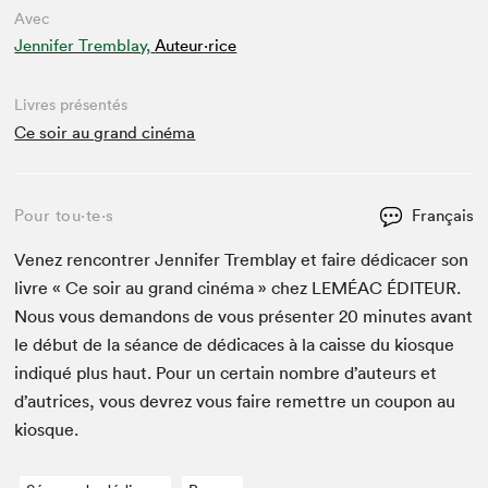
Avec
Jennifer Tremblay,
Auteur·rice
Livres présentés
Ce soir au grand cinéma
Pour tou⋅te⋅s
Français
Venez ren­con­tr­er Jen­nifer Trem­blay et faire dédi­cac­er son
livre « Ce soir au grand ciné­ma » chez
LEMÉAC
ÉDI­TEUR
.
Nous vous deman­dons de vous présen­ter
20
min­utes avant
le début de la séance de dédi­caces à la caisse du kiosque
indiqué plus haut. Pour un cer­tain nom­bre d’auteurs et
d’autrices, vous devrez vous faire remet­tre un coupon au
kiosque.