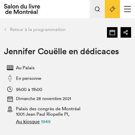
Tout sur l'édition 2022
Nos activités
retour
Retour à la programmation
Actualités
Liens pratiques
Jennifer Couëlle en dédicaces
Édition 2022
Au Palais
Vidéos et Balados
En personne
Planifier sa visite
Club de lecture Braindate
9h00 à 11h00
Nous connaître
Dimanche 28 novembre 2021
Palais des congrès de Montréal
Projets partenaires 2022
Espace médias
1001 Jean Paul Riopelle Pl,
Au kiosque
1949
Espace exposant⋅e⋅s
Archives