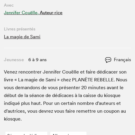
Avec
Jennifer Couëlle,
Auteur·rice
Livres présentés
La magie de Sami
Jeunesse
6 à 9 ans
Français
Venez ren­con­tr­er Jen­nifer Couëlle et faire dédi­cac­er son
livre « La magie de Sami » chez
PLANÈTE
REBELLE
. Nous
vous deman­dons de vous présen­ter
20
min­utes avant le
début de la séance de dédi­caces à la caisse du kiosque
indiqué plus haut. Pour un cer­tain nom­bre d’auteurs et
d’autrices, vous devrez vous faire remet­tre un coupon au
kiosque.