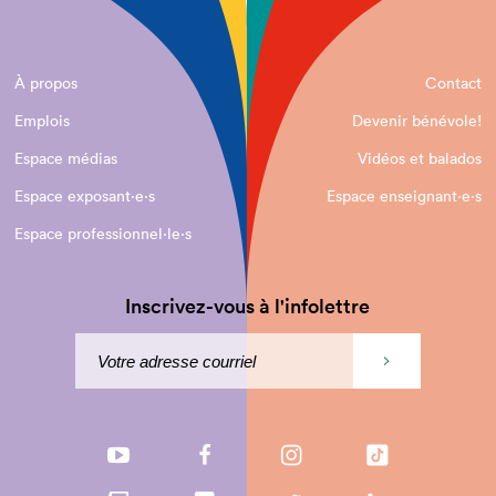
À propos
Contact
Emplois
Devenir bénévole!
Espace médias
Vidéos et balados
Espace exposant·e⋅s
Espace enseignant·e⋅s
Espace professionnel·le⋅s
Inscrivez-vous à l'infolettre