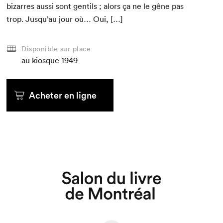
bizarres aus­si sont gen­tils ; alors ça ne le gêne pas
trop. Jusqu’au jour où… Oui, […]
Disponible sur place
au kiosque
1949
Acheter en ligne
Que cherchez-vous?