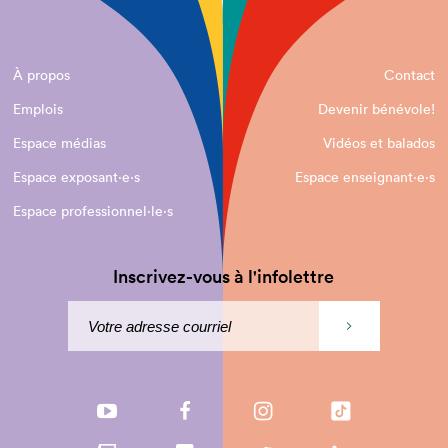
À propos
Contact
Emplois
Devenir bénévole!
Espace médias
Vidéos et balados
Espace exposant·e⋅s
Espace enseignant·e⋅s
Espace professionnel·le⋅s
Inscrivez-vous à l'infolettre