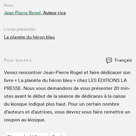
Avec
Jean-Pierre Rogel,
Auteur·rice
Livres présentés
La planète du héron bleu
Pour tou⋅te⋅s
Français
Venez ren­con­tr­er Jean-Pierre Rogel et faire dédi­cac­er son
livre « La planète du héron bleu » chez
LES
ÉDI­TIONS
LA
PRESSE
. Nous vous deman­dons de vous présen­ter
20
min­
utes avant le début de la séance de dédi­caces à la caisse
du kiosque indiqué plus haut. Pour un cer­tain nom­bre
d’auteurs et d’autrices, vous devrez vous faire remet­tre un
coupon au kiosque.