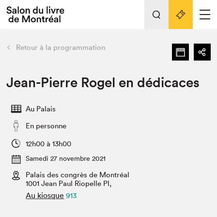
Tout sur l'édition 2022
Nos activités
retour
Retour à la programmation
Actualités
Liens pratiques
Jean-Pierre Rogel en dédicaces
Édition 2022
Au Palais
Vidéos et Balados
En personne
Planifier sa visite
Club de lecture Braindate
12h00 à 13h00
Nous connaître
Samedi 27 novembre 2021
Palais des congrès de Montréal
Projets partenaires 2022
Espace médias
1001 Jean Paul Riopelle Pl,
Au kiosque
913
Espace exposant⋅e⋅s
Archives