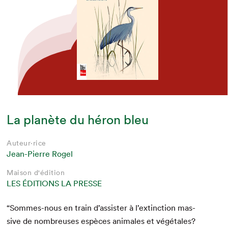
La planète du héron bleu
Auteur·rice
Jean-Pierre Rogel
Maison d'édition
LES ÉDITIONS LA PRESSE
“
Sommes-nous en train d’as­sis­ter à l’ex­tinc­tion mas­
sive de nom­breuses espèces ani­males et végé­tales?