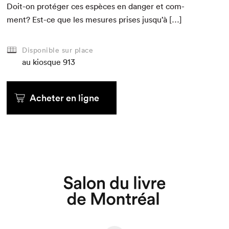
Doit-on pro­téger ces espèces en dan­ger et com­
ment? Est-ce que les mesures pris­es jusqu’à […]
Disponible sur place
au kiosque
913
Acheter en ligne
Que cherchez-vous?