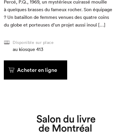
Per­cé, P.Q.,
1969
, un mys­térieux cuirassé mouille
à quelques brass­es du fameux rocher. Son équipage
? Un batail­lon de femmes venues des qua­tre coins
du globe et por­teuses d’un pro­jet aus­si inouï […]
Disponible sur place
au kiosque
413
Acheter en ligne
Que cherchez-vous?