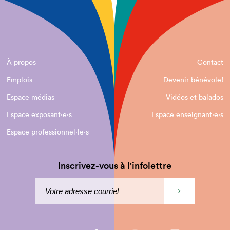
À propos
Contact
Emplois
Devenir bénévole!
Espace médias
Vidéos et balados
Espace exposant·e⋅s
Espace enseignant·e⋅s
Espace professionnel·le⋅s
Inscrivez-vous à l'infolettre