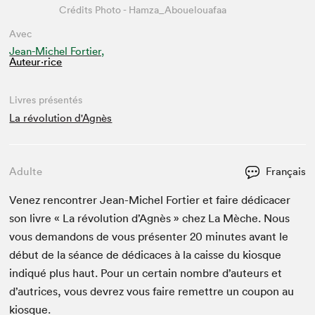
Crédits Photo - Hamza_Abouelouafaa
Avec
Jean-Michel Fortier,
Auteur·rice
Livres présentés
La révolution d'Agnès
Adulte
Français
Venez ren­con­tr­er Jean-Michel Forti­er et faire dédi­cac­er
son livre « La révo­lu­tion d’Ag­nès » chez La Mèche. Nous
vous deman­dons de vous présen­ter
20
min­utes avant le
début de la séance de dédi­caces à la caisse du kiosque
indiqué plus haut. Pour un cer­tain nom­bre d’auteurs et
d’autrices, vous devrez vous faire remet­tre un coupon au
kiosque.