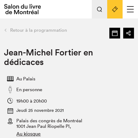
Tout sur l'édition 2022
Nos activités
retour
Retour à la programmation
Actualités
Liens pratiques
Jean-Michel Fortier en
dédicaces
Édition 2022
Vidéos et Balados
Au Palais
Planifier sa visite
En personne
Club de lecture Braindate
Nous connaître
19h00 à 20h00
Jeudi 25 novembre 2021
Projets partenaires 2022
Espace médias
Palais des congrès de Montréal
1001 Jean Paul Riopelle Pl,
Espace exposant⋅e⋅s
Archives
Au kiosque