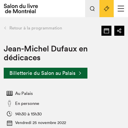
Tout sur l'édition 2022
Nos activités
retour
Retour à la programmation
Actualités
Liens pratiques
Jean-Michel Dufaux en
dédicaces
Édition 2022
Vidéos et Balados
Billetterie du Salon au Palais
Planifier sa visite
Club de lecture Braindate
Nous connaître
Au Palais
Projets partenaires 2022
En personne
Espace médias
14h30 à 15h30
Espace exposant⋅e⋅s
Archives
Vendredi 25 novembre 2022