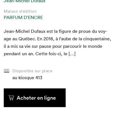
Jean-Michel Dufaux
Maison d'édition
PARFUM D'ENCRE
Jean-Michel Dufaux est la fig­ure de proue du voy­
age au Québec. En
2018
, à l’aube de la cinquan­taine,
il a mis sa vie sur pause pour par­courir le monde
pen­dant un an. Cette fois-ci, le […]
Disponible sur place
au kiosque
413
Acheter en ligne