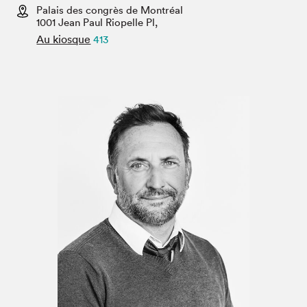
Espace enseignant·e·s
Palais des congrès de Montréal
1001 Jean Paul Riopelle Pl,
Espace pro
Au kiosque
413