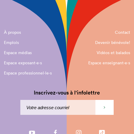
À propos
Contact
Emplois
Devenir bénévole!
Espace médias
Vidéos et balados
Espace exposant·e⋅s
Espace enseignant·e⋅s
Espace professionnel·le⋅s
Inscrivez-vous à l'infolettre