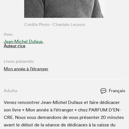
Crédits Photo - Chantale Lecours
Avec
Jean-Michel Dufaux,
Auteur·rice
Livres présentés
Mon année à l’étranger
Adulte
Français
Venez ren­con­tr­er Jean-Michel Dufaux et faire dédi­cac­er
son livre « Mon année à l’étranger » chez
PAR­FUM
D’EN­
CRE. Nous vous deman­dons de vous présen­ter
20
min­utes
avant le début de la séance de dédi­caces à la caisse du