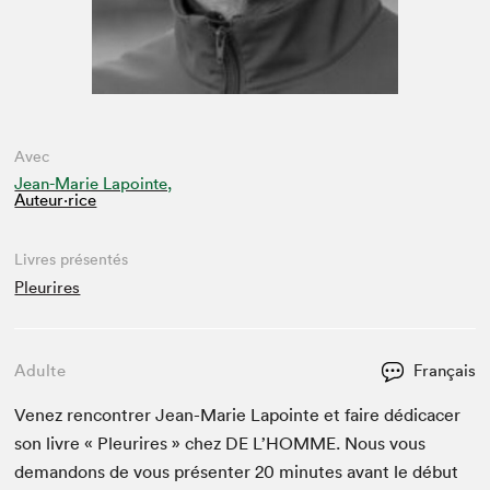
Avec
Jean-Marie Lapointe,
Auteur·rice
Livres présentés
Pleurires
Adulte
Français
Venez ren­con­tr­er Jean-Marie Lapointe et faire dédi­cac­er
son livre « Pleurires » chez
DE
L’HOMME. Nous vous
deman­dons de vous présen­ter
20
min­utes avant le début