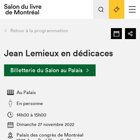
Tout sur l'édition 2022
Nos activités
retour
Retour à la programmation
Actualités
Liens pratiques
Jean Lemieux en dédicaces
Édition 2022
Billetterie du Salon au Palais
Vidéos et Balados
Planifier sa visite
Au Palais
Club de lecture Braindate
Nous connaître
En personne
Projets partenaires 2022
14h00 à 15h00
Espace médias
Dimanche 27 novembre 2022
Espace exposant⋅e⋅s
Archives
Palais des congrès de Montréal