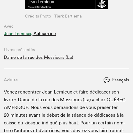
Crédits Photo - Tjerk Bartlema
Avec
Jean Lemieux,
Auteur·rice
Livres présentés
Dame de la rue des Messieurs (La)
Adulte
Français
Venez ren­con­tr­er Jean Lemieux et faire dédi­cac­er son
livre « Dame de la rue des Messieurs (La) » chez
QUÉBEC
AMÉRIQUE
. Nous vous deman­dons de vous présen­ter
20
min­utes avant le début de la séance de dédi­caces à la
caisse du kiosque indiqué plus haut. Pour un cer­tain nom­
bre d’auteurs et d’autrices, vous devrez vous faire remet­