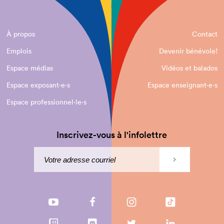
À propos
Contact
Emplois
Devenir bénévole!
Espace médias
Vidéos et balados
Espace exposant·e⋅s
Espace enseignant·e⋅s
Espace professionnel·le⋅s
Inscrivez-vous à l'infolettre