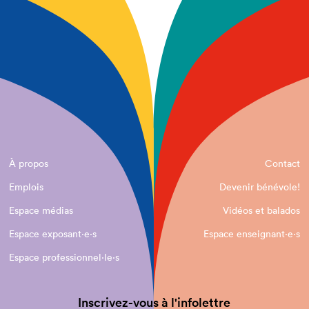
À propos
Contact
Emplois
Devenir bénévole!
Espace médias
Vidéos et balados
Espace exposant·e⋅s
Espace enseignant·e⋅s
Espace professionnel·le⋅s
Inscrivez-vous à l'infolettre