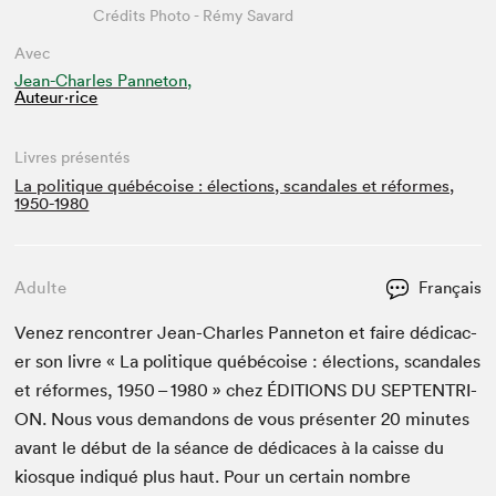
Crédits Photo - Rémy Savard
Avec
Jean-Charles Panneton,
Auteur·rice
Livres présentés
La politique québécoise : élections, scandales et réformes,
1950-1980
Adulte
Français
Venez ren­con­tr­er Jean-Charles Pan­neton et faire dédi­cac­
er son livre « La poli­tique québé­coise : élec­tions, scan­dales
et réformes,
1950
–
1980
» chez
ÉDI­TIONS
DU
SEPTEN­TRI­
ON
. Nous vous deman­dons de vous présen­ter
20
min­utes
avant le début de la séance de dédi­caces à la caisse du
kiosque indiqué plus haut. Pour un cer­tain nom­bre