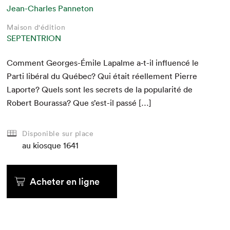
Jean-Charles Panneton
Maison d'édition
SEPTENTRION
Com­ment Georges-Émile Lapalme a‑t-il influ­encé le
Par­ti libéral du Québec? Qui était réelle­ment Pierre
Laporte? Quels sont les secrets de la pop­u­lar­ité de
Robert Bouras­sa? Que s’est-il passé […]
Disponible sur place
au kiosque
1641
Acheter en ligne