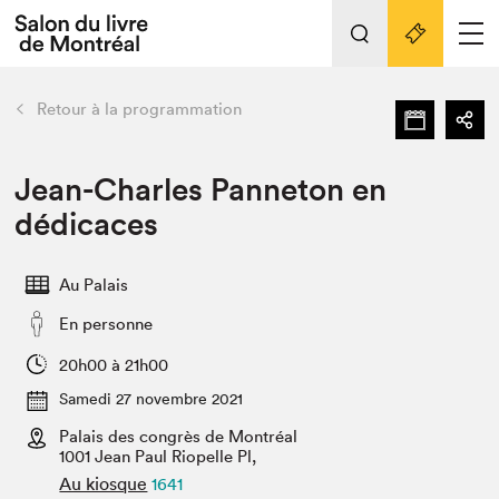
Tout sur l'édition 2022
Nos activités
retour
Retour à la programmation
Actualités
Liens pratiques
Jean-Charles Panneton en
dédicaces
Édition 2022
Vidéos et Balados
Au Palais
Planifier sa visite
En personne
Club de lecture Braindate
Nous connaître
20h00 à 21h00
Samedi 27 novembre 2021
Projets partenaires 2022
Espace médias
Palais des congrès de Montréal
1001 Jean Paul Riopelle Pl,
Espace exposant⋅e⋅s
Archives
Au kiosque
1641