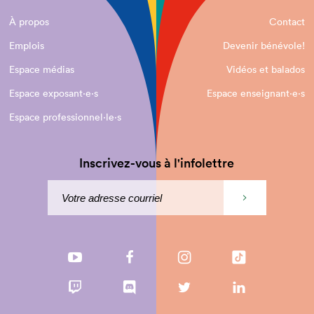
À propos
Contact
Emplois
Devenir bénévole!
Espace médias
Vidéos et balados
Espace exposant·e⋅s
Espace enseignant·e⋅s
Espace professionnel·le⋅s
Inscrivez-vous à l'infolettre