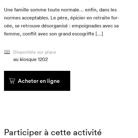
Une famille somme toute nor­male… enfin, dans les
normes accept­a­bles. Le père, épici­er en retraite for­
cée, se retrou­ve désor­gan­isé : empoignades avec sa
femme, con­flit avec son grand escogriffe […]
Disponible sur place
au kiosque
1202
Acheter en ligne
Participer à cette activité