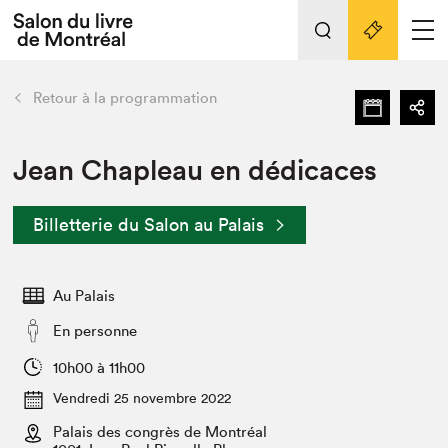
Tout sur l'édition 2022
Nos activités
retour
Retour à la programmation
Actualités
Liens pratiques
Jean Chapleau en dédicaces
Édition 2022
Billetterie du Salon au Palais
Vidéos et Balados
Planifier sa visite
Au Palais
Club de lecture Braindate
Nous connaître
En personne
Projets partenaires 2022
10h00 à 11h00
Espace médias
Vendredi 25 novembre 2022
Espace exposant⋅e⋅s
Archives
Palais des congrès de Montréal