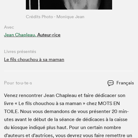
Crédits Photo - Monique Jean
Avec
Jean Chapleau,
Auteur·rice
Livres présentés
Le fils chouchou à sa maman
Pour tou⋅te⋅s
Français
Venez ren­con­tr­er Jean Chap­leau et faire dédi­cac­er son
livre « Le fils chou­chou à sa maman » chez
MOTS
EN
TOILE
. Nous vous deman­dons de vous présen­ter
20
min­
utes avant le début de la séance de dédi­caces à la caisse
du kiosque indiqué plus haut. Pour un cer­tain nom­bre
d’auteurs et d’autrices, vous devrez vous faire remet­tre un