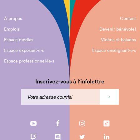
À propos
Contact
Emplois
Devenir bénévole!
Espace médias
Vidéos et balados
Espace exposant·e⋅s
Espace enseignant·e⋅s
Espace professionnel·le⋅s
Inscrivez-vous à l'infolettre