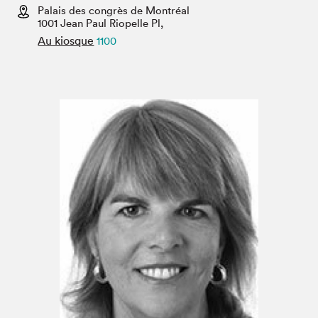
Espace enseignant·e·s
Palais des congrès de Montréal
1001 Jean Paul Riopelle Pl,
Espace pro
Au kiosque
1100