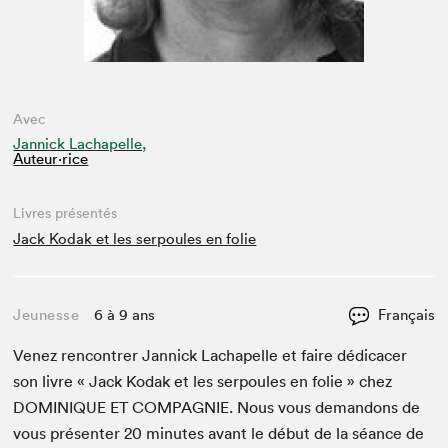
Avec
Jannick Lachapelle,
Auteur·rice
Livres présentés
Jack Kodak et les serpoules en folie
Jeunesse
6 à 9 ans
Français
Venez ren­con­tr­er Jan­nick Lachapelle et faire dédi­cac­er
son livre « Jack Kodak et les ser­poules en folie » chez
DOMINIQUE
ET
COM­PAG­NIE
. Nous vous deman­dons de
vous présen­ter
20
min­utes avant le début de la séance de