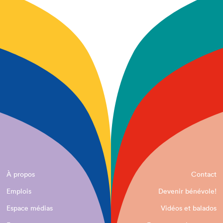
À propos
Contact
Emplois
Devenir bénévole!
Espace médias
Vidéos et balados