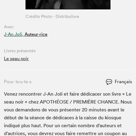
Crédits Photo - Distribulivre
Avec
J-An Joli,
Auteur·rice
Livres présentés
Le seau noir
Pour tou⋅te⋅s
Français
Venez ren­con­tr­er J‑An Joli et faire dédi­cac­er son livre « Le
seau noir » chez
APOTHÉOSE
/
PRE­MIÈRE
CHANCE
. Nous
vous deman­dons de vous présen­ter
20
min­utes avant le
début de la séance de dédi­caces à la caisse du kiosque
indiqué plus haut. Pour un cer­tain nom­bre d’auteurs et
d’autrices, vous devrez vous faire remet­tre un coupon au