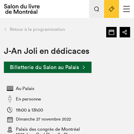
Tout sur l'édition 2022
Nos activités
retour
Retour à la programmation
Actualités
Liens pratiques
J-An Joli en dédicaces
Édition 2022
Billetterie du Salon au Palais
Vidéos et Balados
Planifier sa visite
Au Palais
Club de lecture Braindate
Nous connaître
En personne
Projets partenaires 2022
11h00 à 13h00
Espace médias
Dimanche 27 novembre 2022
Espace exposant⋅e⋅s
Archives
Palais des congrès de Montréal