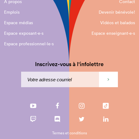
À propos
Contact
Emplois
Devenir bénévole!
Espace médias
Vidéos et balados
Espace exposant·e⋅s
Espace enseignant·e⋅s
Espace professionnel·le⋅s
Inscrivez-vous à l'infolettre
Termes et conditions