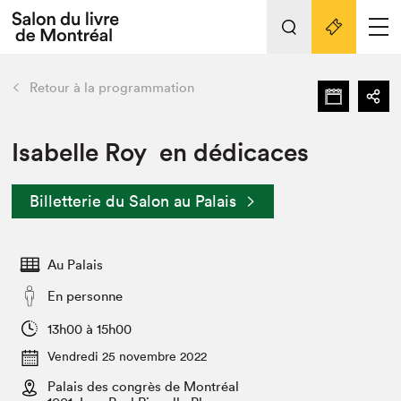
Tout sur l'édition 2022
Nos activités
retour
Retour à la programmation
Actualités
Liens pratiques
Isabelle Roy en dédicaces
Édition 2022
Billetterie du Salon au Palais
Vidéos et Balados
Planifier sa visite
Au Palais
Club de lecture Braindate
Nous connaître
En personne
Projets partenaires 2022
13h00 à 15h00
Espace médias
Vendredi 25 novembre 2022
Espace exposant⋅e⋅s
Archives
Palais des congrès de Montréal