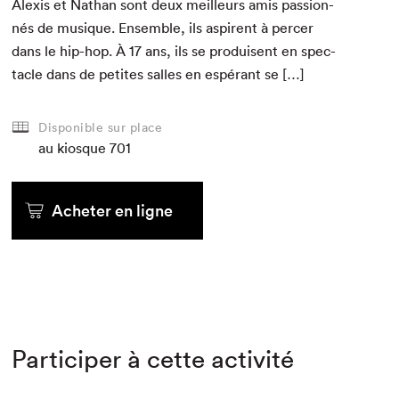
Alex­is et Nathan sont deux meilleurs amis pas­sion­
nés de musique. Ensem­ble, ils aspirent à percer
dans le hip-hop. À
17
ans, ils se pro­duisent en spec­
ta­cle dans de petites salles en espérant se […]
Disponible sur place
au kiosque
701
Acheter en ligne
Participer à cette activité