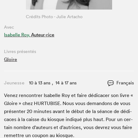
Crédits Photo - Julie Artacho
Avec
Isabelle Roy,
Auteur·rice
Livres présentés
Gloire
Jeunesse
10 à 13 ans , 14 à 17 ans
Français
Venez ren­con­tr­er Isabelle Roy et faire dédi­cac­er son livre «
Gloire » chez
HUR­TUBISE
. Nous vous deman­dons de vous
présen­ter
20
min­utes avant le début de la séance de dédi­
caces à la caisse du kiosque indiqué plus haut. Pour un cer­
tain nom­bre d’auteurs et d’autrices, vous devrez vous faire
remet­tre un coupon au kiosque.