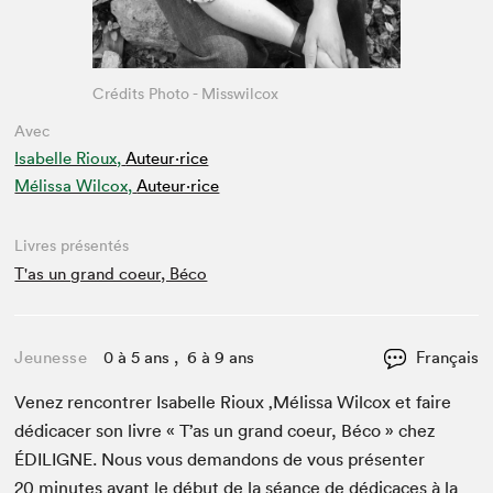
Crédits Photo - Misswilcox
Avec
Isabelle Rioux,
Auteur·rice
Mélissa Wilcox,
Auteur·rice
Livres présentés
T'as un grand coeur, Béco
Jeunesse
0 à 5 ans , 6 à 9 ans
Français
Venez ren­con­tr­er Isabelle Rioux
‚
Mélis­sa Wilcox et faire
dédi­cac­er son livre « T’as un grand coeur, Béco » chez
ÉDILIGNE
. Nous vous deman­dons de vous présen­ter
20
min­utes avant le début de la séance de dédi­caces à la