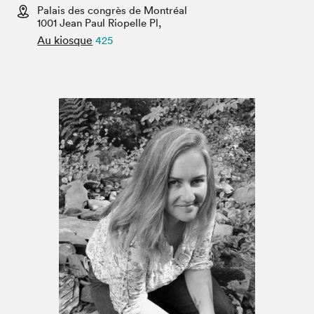
Espace enseignant·e·s
Palais des congrès de Montréal
1001 Jean Paul Riopelle Pl,
Espace pro
Au kiosque
425