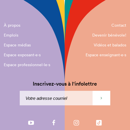
À propos
Contact
Emplois
Devenir bénévole!
Espace médias
Vidéos et balados
Espace exposant·e⋅s
Espace enseignant·e⋅s
Espace professionnel·le⋅s
Inscrivez-vous à l'infolettre