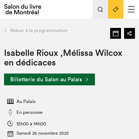
Tout sur l'édition 2022
Nos activités
retour
Retour à la programmation
Actualités
Liens pratiques
Isabelle Rioux ,Mélissa Wilcox
en dédicaces
Édition 2022
Vidéos et Balados
Billetterie du Salon au Palais
Planifier sa visite
Club de lecture Braindate
Nous connaître
Au Palais
Projets partenaires 2022
En personne
Espace médias
12h00 à 14h00
Espace exposant⋅e⋅s
Archives
Samedi 26 novembre 2022