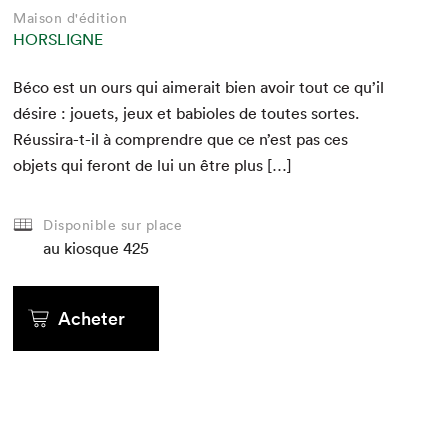
Maison d'édition
HORSLIGNE
Béco est un ours qui aimerait bien avoir tout ce qu’il
désire : jou­ets, jeux et babi­oles de toutes sortes.
Réus­sira-t-il à com­pren­dre que ce n’est pas ces
objets qui fer­ont de lui un être plus […]
Disponible sur place
au kiosque
425
Acheter