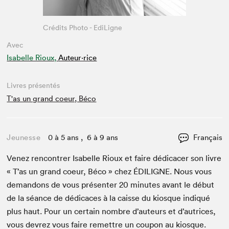
Crédits Photo - EdiLigne
Avec
Isabelle Rioux,
Auteur·rice
Livres présentés
T'as un grand coeur, Béco
Jeunesse
0 à 5 ans , 6 à 9 ans
Français
Venez ren­con­tr­er Isabelle Rioux et faire dédi­cac­er son livre
« T’as un grand coeur, Béco » chez
ÉDILIGNE
. Nous vous
deman­dons de vous présen­ter
20
min­utes avant le début
de la séance de dédi­caces à la caisse du kiosque indiqué
plus haut. Pour un cer­tain nom­bre d’auteurs et d’autrices,
vous devrez vous faire remet­tre un coupon au kiosque.