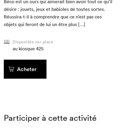
Béco est un ours qui aimerait bien avoir tout ce qu’il
désire : jou­ets, jeux et babi­oles de toutes sortes.
Réus­sira-t-il à com­pren­dre que ce n’est pas ces
objets qui fer­ont de lui un être plus […]
Disponible sur place
au kiosque
425
Acheter
Participer à cette activité