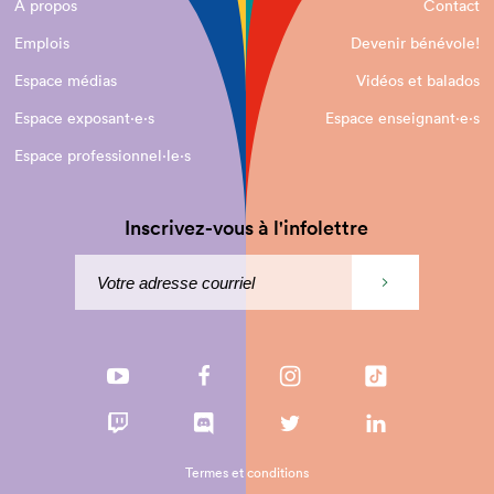
À propos
Contact
Emplois
Devenir bénévole!
Espace médias
Vidéos et balados
Espace exposant·e⋅s
Espace enseignant·e⋅s
Espace professionnel·le⋅s
Inscrivez-vous à l'infolettre
Termes et conditions