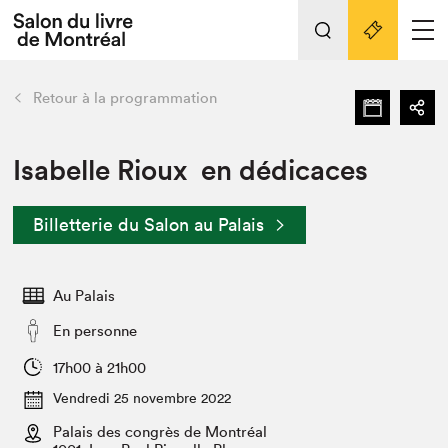
Tout sur l'édition 2022
Nos activités
retour
Retour à la programmation
Actualités
Liens pratiques
Isabelle Rioux en dédicaces
Édition 2022
Billetterie du Salon au Palais
Vidéos et Balados
Planifier sa visite
Au Palais
Club de lecture Braindate
Nous connaître
En personne
Projets partenaires 2022
17h00 à 21h00
Espace médias
Vendredi 25 novembre 2022
Espace exposant⋅e⋅s
Archives
Palais des congrès de Montréal