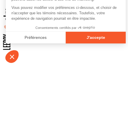
À propos
Contact
Emplois
Devenir bénévo
Espace médias
Vidéos et balad