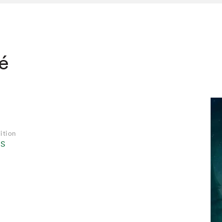
té
ition
NS