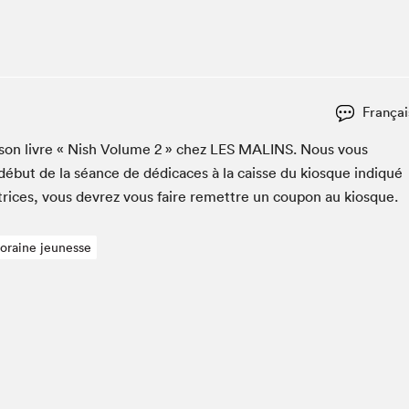
Club de lecture Braindate
Communication-Jeunesse au Salon
Le Salon dans ta classe
La Maison des libraires
Françai
Liseur Public
r son livre « Nish Vol­ume
2
» chez
LES
MALINS
. Nous vous
Vitrine du Festival littéraire international Metropolis
bleu
début de la séance de dédi­caces à la caisse du kiosque indiqué
La lecture en cadeau
utrices, vous devrez vous faire remet­tre un coupon au kiosque.
L'Aparté
SLM PRO
poraine jeunesse