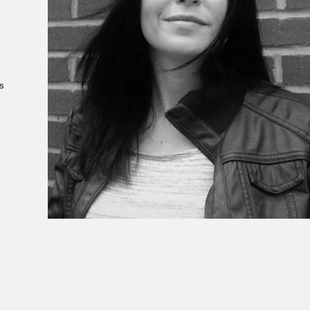
Le Salon dans la ville, espace
organisateur⋅rice
> SLM Pro
s