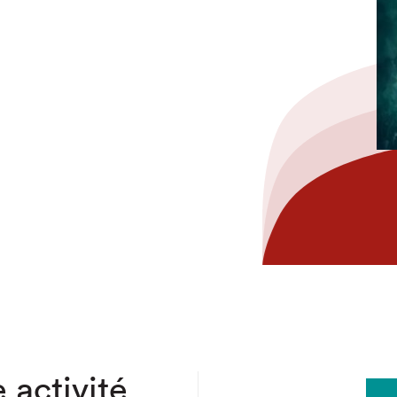
hez-vous?
 activité