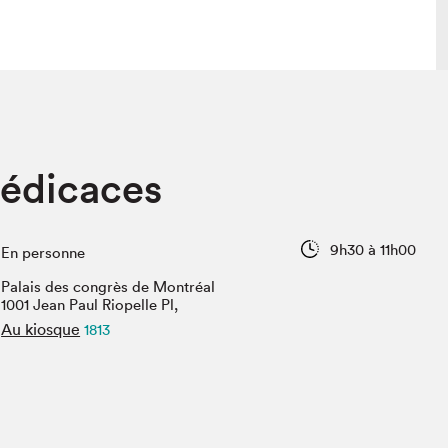
 visite
Nous connaître
dédicaces
lon
À propos
ée
Mission et valeurs
uverture
Équipe
9h30 à 11h00
En personne
au Salon
Politique de prévention du
harcèlement
Palais des congrès de Montréal
al Traiteur
1001 Jean Paul Riopelle Pl,
Politique d’écoresponsabilité
uestions des
Au kiosque
1813
e⋅s