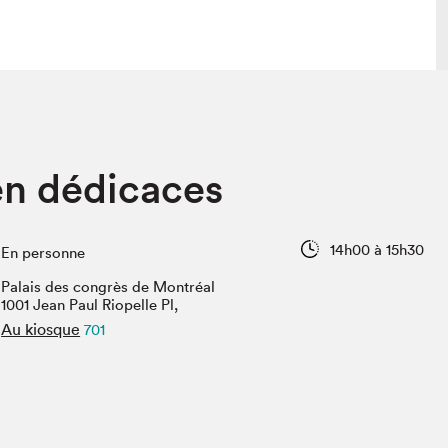
 visite
Nous connaître
en dédicaces
lon
À propos
ée
Mission et valeurs
uverture
Équipe
14h00 à 15h30
En personne
au Salon
Politique de prévention du
harcèlement
Palais des congrès de Montréal
al Traiteur
1001 Jean Paul Riopelle Pl,
Politique d’écoresponsabilité
uestions des
Au kiosque
701
e⋅s