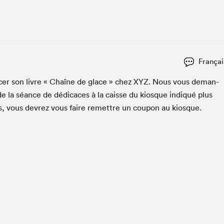
Club de lecture Braindate
Communication-Jeunesse au Salon
Le Salon dans ta classe
La Maison des libraires
Françai
Liseur Public
ac­er son livre « Chaîne de glace » chez
XYZ
. Nous vous deman­
Vitrine du Festival littéraire international Metropolis
bleu
e la séance de dédi­caces à la caisse du kiosque indiqué plus
La lecture en cadeau
es, vous devrez vous faire remet­tre un coupon au kiosque.
L'Aparté
SLM PRO