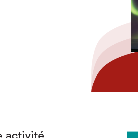
hez-vous?
 activité