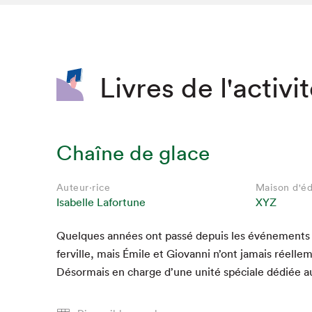
SLM 2020
SLM 2019
SLM 2018
Livres de l'activi
Chaîne de glace
Auteur·rice
Maison d'éd
Isabelle Lafortune
XYZ
Quelques années ont passé depuis les événe­ments 
ferville, mais Émile et Gio­van­ni n’ont jamais réelle
Désor­mais en charge d’une unité spé­ciale dédiée a