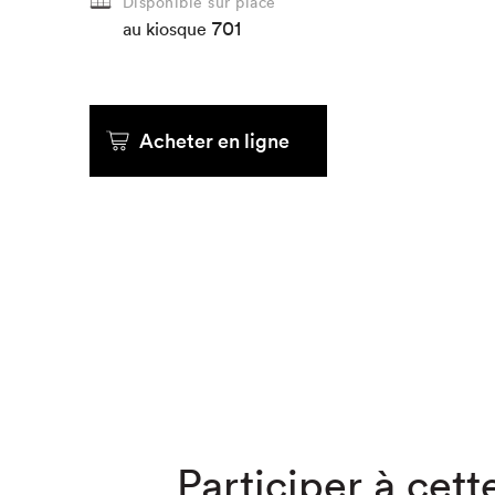
Disponible sur place
701
au kiosque
Que cherc
Acheter en ligne
Participer à cette