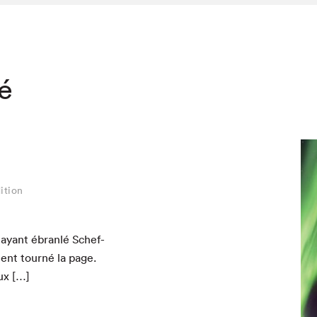
té
ition
ayant ébran­lé Schef­
­ment tourné la page.
ux […]