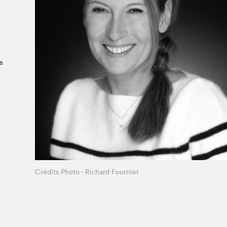
Le Salon dans la ville, espace
organisateur⋅rice
> SLM Pro
s
Crédits Photo - Richard Fournier