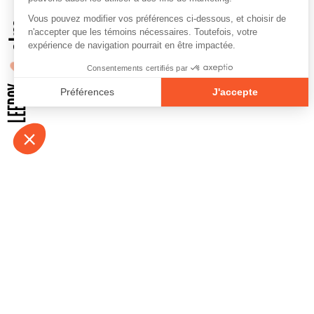
À propos
Contact
Emplois
Devenir bénévo
Espace médias
Vidéos et balad