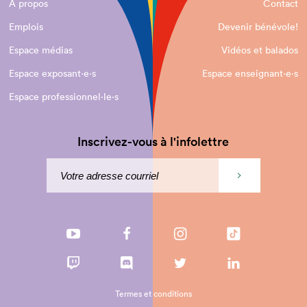
À propos
Contact
Emplois
Devenir bénévole!
Espace médias
Vidéos et balados
Espace exposant·e⋅s
Espace enseignant·e⋅s
Espace professionnel·le⋅s
Inscrivez-vous à l'infolettre
Termes et conditions