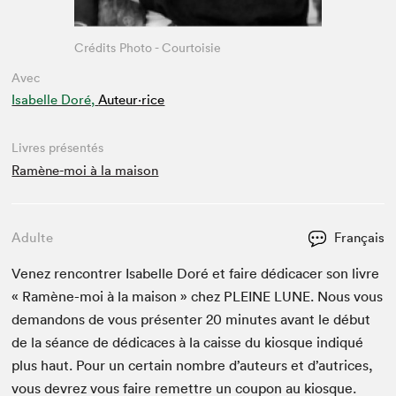
Crédits Photo - Courtoisie
Avec
Isabelle Doré,
Auteur·rice
Livres présentés
Ramène-moi à la maison
Adulte
Français
Venez ren­con­tr­er Isabelle Doré et faire dédi­cac­er son livre
« Ramène-moi à la mai­son » chez
PLEINE
LUNE
. Nous vous
deman­dons de vous présen­ter
20
min­utes avant le début
de la séance de dédi­caces à la caisse du kiosque indiqué
plus haut. Pour un cer­tain nom­bre d’auteurs et d’autrices,
vous devrez vous faire remet­tre un coupon au kiosque.