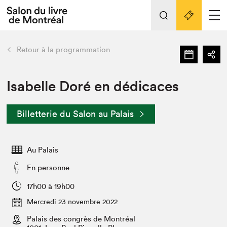
Tout sur l'édition 2022
Nos activités
retour
Retour à la programmation
Actualités
Liens pratiques
Isabelle Doré en dédicaces
Édition 2022
Billetterie du Salon au Palais
Vidéos et Balados
Planifier sa visite
Au Palais
Club de lecture Braindate
Nous connaître
En personne
Projets partenaires 2022
17h00 à 19h00
Espace médias
Mercredi 23 novembre 2022
Espace exposant⋅e⋅s
Archives
Palais des congrès de Montréal